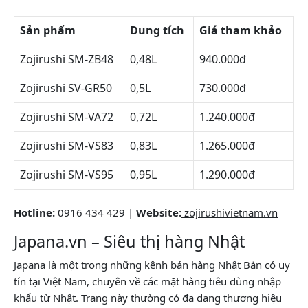
Sản phẩm
Dung tích
Giá tham khảo
Zojirushi SM-ZB48
0,48L
940.000đ
Zojirushi SV-GR50
0,5L
730.000đ
Zojirushi SM-VA72
0,72L
1.240.000đ
Zojirushi SM-VS83
0,83L
1.265.000đ
Zojirushi SM-VS95
0,95L
1.290.000đ
Hotline:
0916 434 429 |
Website:
zojirushivietnam.vn
Japana.vn – Siêu thị hàng Nhật
Japana là một trong những kênh bán hàng Nhật Bản có uy
tín tại Việt Nam, chuyên về các mặt hàng tiêu dùng nhập
khẩu từ Nhật. Trang này thường có đa dạng thương hiệu