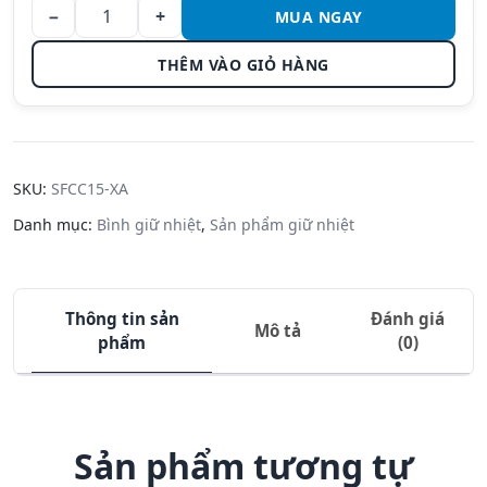
−
+
MUA NGAY
Bình giữ
nhiệt
THÊM VÀO GIỎ HÀNG
Zojirushi
SF-CC15-
XA- 1.5L -
Màu Inox
số lượng
SKU:
SFCC15-XA
Danh mục:
Bình giữ nhiệt
,
Sản phẩm giữ nhiệt
Thông tin sản
Đánh giá
Mô tả
phẩm
(0)
Sản phẩm tương tự