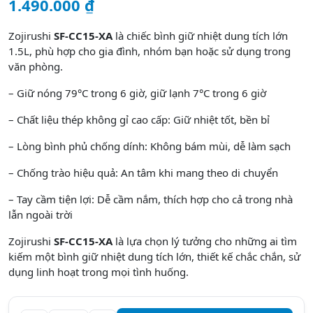
1.490.000
₫
Zojirushi
SF-CC15-XA
là
chiếc
bình
giữ
nhiệt
dung
tích
lớn
1.5L,
phù
hợp
cho
gia
đình
,
nhóm
bạn
hoặc
sử
dụng
trong
văn
phòng
.
– Giữ nóng 79°C trong 6 giờ, giữ lạnh 7°C trong 6 giờ
– Chất liệu thép không gỉ cao cấp: Giữ nhiệt tốt, bền bỉ
– Lòng bình phủ chống dính: Không bám mùi, dễ làm sạch
– Chống trào hiệu quả: An tâm khi mang theo di chuyển
– Tay cầm tiện lợi: Dễ cầm nắm, thích hợp cho cả trong nhà
lẫn ngoài trời
Zojirushi
SF-CC15-XA
là lựa chọn lý tưởng cho những ai tìm
kiếm một bình giữ nhiệt dung tích lớn, thiết kế chắc chắn, sử
dụng linh hoạt trong mọi tình huống.