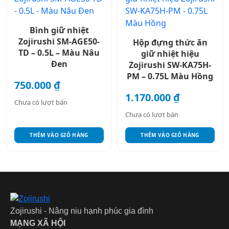
Bình giữ nhiệt
Zojirushi SM-AGE50-
Hộp đựng thức ăn
TD – 0.5L – Màu Nâu
giữ nhiệt hiệu
Đen
Zojirushi SW-KA75H-
PM – 0.75L Màu Hồng
750.000
₫
1.170.000
₫
Chưa có lượt bán
Chưa có lượt bán
THÊM VÀO GIỎ HÀNG
THÊM VÀO GIỎ HÀNG
Zojirushi - Nâng niu hạnh phúc gia đình
MẠNG XÃ HỘI