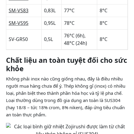
SM-VS83
0,83L
77°C
8°C
SM-VS95
0,95L
78°C
8°C
76°C (6h),
SV-GR50
0,5L
8°C
48°C (24h)
Chất liệu an toàn tuyệt đối cho sức
khỏe
Không phải inox nào cũng giống nhau, đây là điều nhiều
người mua hàng chưa để ý. Thép không gỉ (inox) có nhiều
loại, phân biệt theo thành phần hóa học và tỷ lệ pha chế.
Loại thường dùng trong đồ gia dụng an toàn là SUS304
(hay 18/8 – tức 18% crom, 8% niken), đáp ứng tiêu chuẩn
an toàn thực phẩm.