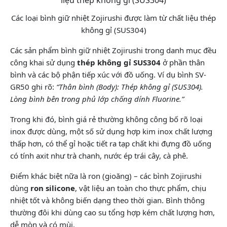
Các loại bình giữ nhiệt Zojirushi được làm từ chất liệu thép
không gỉ (SUS304)
Các sản phẩm bình giữ nhiệt Zojirushi trong danh mục đều
công khai sử dụng
thép không gỉ SUS304
ở phần thân
bình và các bộ phận tiếp xúc với đồ uống. Ví dụ bình SV-
GR50 ghi rõ:
“Thân bình (Body): Thép không gỉ (SUS304).
Lòng bình bên trong phủ lớp chống dính Fluorine.”
Trong khi đó, bình giá rẻ thường không công bố rõ loại
inox được dùng, một số sử dụng hợp kim inox chất lượng
thấp hơn, có thể gỉ hoặc tiết ra tạp chất khi đựng đồ uống
có tính axit như trà chanh, nước ép trái cây, cà phê.
Điểm khác biệt nữa là ron (gioăng) – các bình Zojirushi
dùng
ron silicone
, vật liệu an toàn cho thực phẩm, chịu
nhiệt tốt và không biến dạng theo thời gian. Bình thông
thường đôi khi dùng cao su tổng hợp kém chất lượng hơn,
dễ mòn và có mùi.