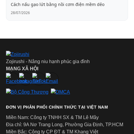
Cách nấu gạo lứt bằng nồi cơm điện mềm dẻo
28/07/2026
Zojirushi - Nâng niu hạnh phúc gia đình
MẠNG XÃ HỘI
ĐƠN VỊ PHÂN PHỐI CHÍNH THỨC TẠI VIỆT NAM
Miền Nam: Công ty TNHH SX & TM Lê Mây
Địa chỉ: 9A Nơ Trang Long, Phường Gia Định, TP.HCM
Miền Bắc: Công ty CP ĐT & TM Khang Việt