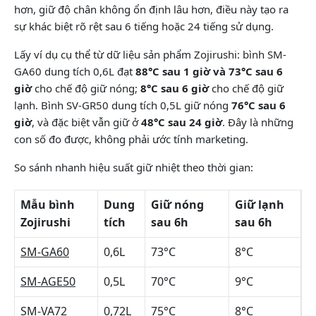
hơn, giữ độ chân không ổn định lâu hơn, điều này tạo ra
sự khác biệt rõ rệt sau 6 tiếng hoặc 24 tiếng sử dụng.
Lấy ví dụ cụ thể từ dữ liệu sản phẩm Zojirushi: bình SM-
GA60 dung tích 0,6L đạt
88°C sau 1 giờ và 73°C sau 6
giờ
cho chế độ giữ nóng;
8°C sau 6 giờ
cho chế độ giữ
lạnh. Bình SV-GR50 dung tích 0,5L giữ nóng
76°C sau 6
giờ
, và đặc biệt vẫn giữ ở
48°C sau 24 giờ
. Đây là những
con số đo được, không phải ước tính marketing.
So sánh nhanh hiệu suất giữ nhiệt theo thời gian:
Mẫu bình
Dung
Giữ nóng
Giữ lạnh
Zojirushi
tích
sau 6h
sau 6h
SM-GA60
0,6L
73°C
8°C
SM-AGE50
0,5L
70°C
9°C
SM-VA72
0,72L
75°C
8°C