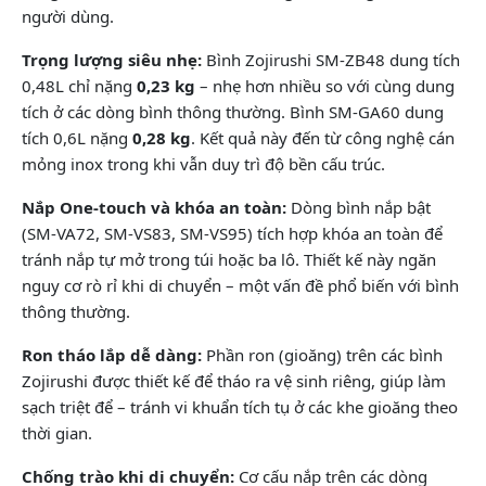
người dùng.
Trọng lượng siêu nhẹ:
Bình Zojirushi SM-ZB48 dung tích
0,48L chỉ nặng
0,23 kg
– nhẹ hơn nhiều so với cùng dung
tích ở các dòng bình thông thường. Bình SM-GA60 dung
tích 0,6L nặng
0,28 kg
. Kết quả này đến từ công nghệ cán
mỏng inox trong khi vẫn duy trì độ bền cấu trúc.
Nắp One-touch và khóa an toàn:
Dòng bình nắp bật
(SM-VA72, SM-VS83, SM-VS95) tích hợp khóa an toàn để
tránh nắp tự mở trong túi hoặc ba lô. Thiết kế này ngăn
nguy cơ rò rỉ khi di chuyển – một vấn đề phổ biến với bình
thông thường.
Ron tháo lắp dễ dàng:
Phần ron (gioăng) trên các bình
Zojirushi được thiết kế để tháo ra vệ sinh riêng, giúp làm
sạch triệt để – tránh vi khuẩn tích tụ ở các khe gioăng theo
thời gian.
Chống trào khi di chuyển:
Cơ cấu nắp trên các dòng