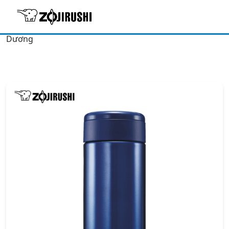
Trang chủ
/
Sản phẩm giữ nhiệt
/
Bình giữ nhiệt
/ Bình
giữ nhiệt hiệu Zojirushi SM-AGE50-AC – 0.5L – Màu Xanh
Dương