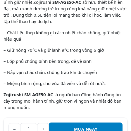
Bình
giữ
nhiệt
Zojirushi
SM-AGE50-AC
sở
hữu
thiết
kế
hiện
đại
,
màu
xanh
dương
trẻ
trung
cùng
khả
năng
giữ
nhiệt
vượt
trội
. Dung
tích
0.5L
tiện
lợi
mang
theo
khi
đi
học
,
làm
việc
,
tập
thể
thao
hay du
lịch
.
– Chất liệu thép không gỉ cách nhiệt chân không, giữ nhiệt
hiệu quả
– Giữ nóng 70°C và giữ lạnh 9°C trong vòng 6 giờ
– Lớp phủ chống dính bên trong, dễ vệ sinh
– Nắp vặn chắc chắn, chống trào khi di chuyển
– Miệng bình rộng, cho vừa đá viên và dễ rót nước
Zojirushi SM-AGE50-AC
là người bạn đồng hành đáng tin
cậy trong mọi hành trình, giữ trọn vị ngon và nhiệt độ bạn
mong muốn.
−
+
MUA NGAY