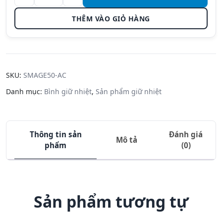
Bình giữ
nhiệt
THÊM VÀO GIỎ HÀNG
hiệu
Zojirushi
SM-
AGE50-AC
- 0.5L -
SKU:
SMAGE50-AC
Màu
Danh mục:
Bình giữ nhiệt
,
Sản phẩm giữ nhiệt
Xanh
Dương số
lượng
Thông tin sản
Đánh giá
Mô tả
phẩm
(0)
Sản phẩm tương tự