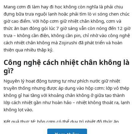
Mang cơm đi làm hay đi học không còn nghĩa là phải chịu
đựng bữa trưa nguội lạnh hoặc phải tìm lò vi sóng chen chúc
giờ cao điểm. Với hộp cơm giữ nhiệt chân không, cơm và
thức ăn bạn đóng gói lúc 7 giờ sáng vẫn còn nóng đến 12 giờ
trưa – không cần điện, không cần pin, chỉ nhờ vào công nghệ
cách nhiệt chân không mà Zojirushi đã phát triển và hoàn
thiện qua nhiều thập kỷ.
Công nghệ cách nhiệt chân không là
gì?
Nguyên lý hoạt động tương tự như phích nước giữ nhiệt
truyền thống nhưng được áp dụng vào hộp cơm: lớp vỏ thép
không gỉ hai tầng với khoảng chân không ở giữa tạo thành
lớp cách nhiệt gần như hoàn hảo – nhiệt không thoát ra, lạnh
không lọt vào.
Kết quả thực tế: hộp cơm có thể duy trì nhiệt độ thức ăn
nóng trong khoảng 45-72°C sau 6 tiếng, và giữ lạnh ở mức