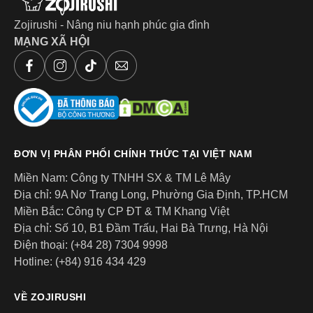
Zojirushi - Nâng niu hạnh phúc gia đình
MẠNG XÃ HỘI
ĐƠN VỊ PHÂN PHỐI CHÍNH THỨC TẠI VIỆT NAM
Miền Nam: Công ty TNHH SX & TM Lê Mây
Địa chỉ: 9A Nơ Trang Long, Phường Gia Định, TP.HCM
Miền Bắc: Công ty CP ĐT & TM Khang Việt
Các ngăn đựng nhỏ có thể dùng lò vi sóng
(không bao
Địa chỉ: Số 10, B1 Đầm Trấu, Hai Bà Trưng, Hà Nội
gồm nắp). Nếu văn phòng có lò vi sóng và bạn muốn hâm
Điện thoại: (+84 28) 7304 9998
nóng thêm – hoàn toàn được, không cần chuyển sang bát đĩa
Hotline: (+84) 916 434 429
khác.
VỀ ZOJIRUSHI
Các model hiện có tại Zojirushi Việt