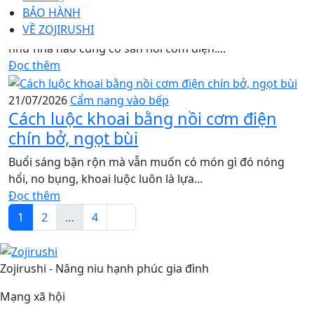
cơm điện mềm thơm
BẢO HÀNH
VỀ ZOJIRUSHI
Không phải gia đình nào cũng có lò nướng, nhưng hầu
như nhà nào cũng có sẵn nồi cơm điện....
Đọc thêm
21/07/2026
Cẩm nang vào bếp
Cách luộc khoai bằng nồi cơm điện
chín bở, ngọt bùi
Buổi sáng bận rộn mà vẫn muốn có món gì đó nóng
hổi, no bụng, khoai luộc luôn là lựa...
Đọc thêm
1
2
…
4
Zojirushi - Nâng niu hạnh phúc gia đình
Mạng xã hội