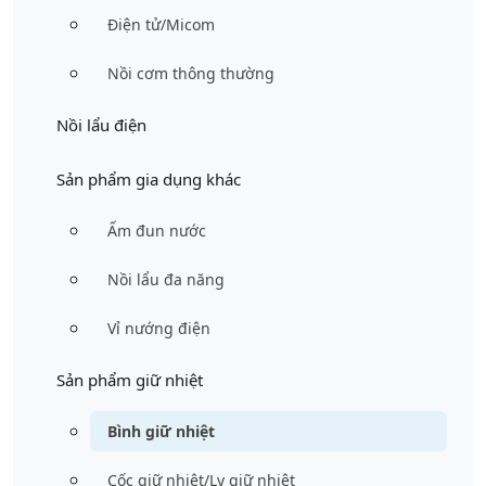
Điện tử/Micom
Nồi cơm thông thường
Nồi lẩu điện
Sản phẩm gia dụng khác
Ấm đun nước
Nồi lẩu đa năng
Vỉ nướng điện
Bình giữ nhiệt hiệu Zojirushi SM-AGE50-AC – 0.5L – Màu
Sản phẩm giữ nhiệt
Xanh Dương
Bình giữ nhiệt nắp bật (dòng SM-VA, SM-VS):
Có thêm cơ
Bình giữ nhiệt
chế khóa an toàn, tránh nắp bật vô tình khi để trong túi.
Dung tích 0,72 L và 0,83-0,95 L. Phù hợp cho người cần
Cốc giữ nhiệt/Ly giữ nhiệt