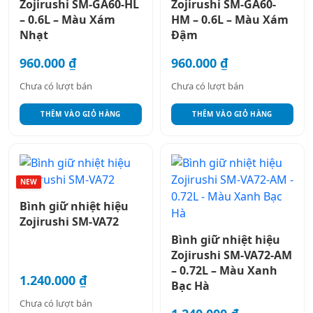
Zojirushi SM-GA60-HL
Zojirushi SM-GA60-
– 0.6L – Màu Xám
HM – 0.6L – Màu Xám
Nhạt
Đậm
960.000
₫
960.000
₫
Chưa có lượt bán
Chưa có lượt bán
THÊM VÀO GIỎ HÀNG
THÊM VÀO GIỎ HÀNG
Sản
phẩm
NEW
này
Bình giữ nhiệt hiệu
có
Zojirushi SM-VA72
nhiều
Bình giữ nhiệt hiệu
biến
Zojirushi SM-VA72-AM
thể.
– 0.72L – Màu Xanh
Các
1.240.000
₫
Bạc Hà
tùy
Chưa có lượt bán