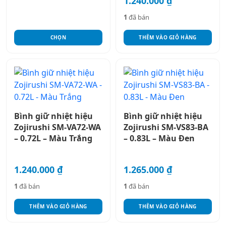
chọn
1.240.000
₫
có
1
đã bán
thể
được
CHỌN
THÊM VÀO GIỎ HÀNG
chọn
trên
trang
sản
phẩm
Bình giữ nhiệt hiệu
Bình giữ nhiệt hiệu
Zojirushi SM-VA72-WA
Zojirushi SM-VS83-BA
– 0.72L – Màu Trắng
– 0.83L – Màu Đen
1.240.000
₫
1.265.000
₫
1
đã bán
1
đã bán
THÊM VÀO GIỎ HÀNG
THÊM VÀO GIỎ HÀNG