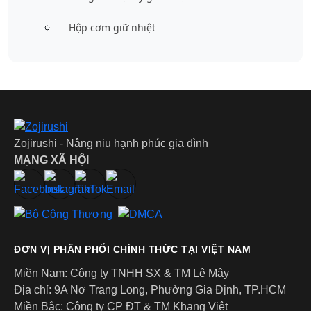
mang lượng nước nhiều hơn trong ngày.
Hộp cơm giữ nhiệt
Bình giữ nhiệt kèm cốc (dòng SV-GR, SF-CC, SJ-JS):
Nắp
bình kiêm luôn chức năng cốc uống, tiện lợi cho những ai
thường xuyên rót ra uống từng chút một. Dung tích từ 0,5L
đến 2,0L bao gồm cả dòng bình lớn dùng trong văn phòng
hoặc gia đình.
Bình giữ nhiệt trẻ em (dòng SC-ZT):
Dung tích 0,45 L vừa
Zojirushi - Nâng niu hạnh phúc gia đình
vặn, kèm theo ống hút và cốc uống, thiết kế an toàn phù hợp
MẠNG XÃ HỘI
cho trẻ nhỏ. Giữ nóng 72°C trong 6 giờ và giữ lạnh xuống
10°C.
ĐƠN VỊ PHÂN PHỐI CHÍNH THỨC TẠI VIỆT NAM
Miền Nam: Công ty TNHH SX & TM Lê Mây
Địa chỉ: 9A Nơ Trang Long, Phường Gia Định, TP.HCM
Miền Bắc: Công ty CP ĐT & TM Khang Việt