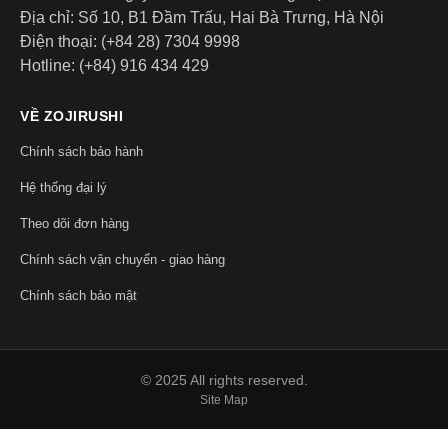
Địa chỉ: Số 10, B1 Đầm Trấu, Hai Bà Trưng, Hà Nội
Điện thoại: (+84 28) 7304 9998
Hotline: (+84) 916 434 429
VỀ ZOJIRUSHI
Chính sách bảo hành
Hệ thống đại lý
Theo dõi đơn hàng
Chính sách vận chuyển - giao hàng
Bình giữ nhiệt Zojirushi SC-ZT45-PZ – 0.45L – Màu Hồng
Chính sách bảo mật
Ly/cốc giữ nhiệt (dòng SX-FSE, SX-LA):
Có quai cầm, miệng
rộng hơn, phù hợp để trên bàn làm việc. Một số model còn
tích hợp lọc trà ngay trong nắp.
© 2025 All rights reserved.
Site Map
Hiệu suất giữ nhiệt thực tế ra