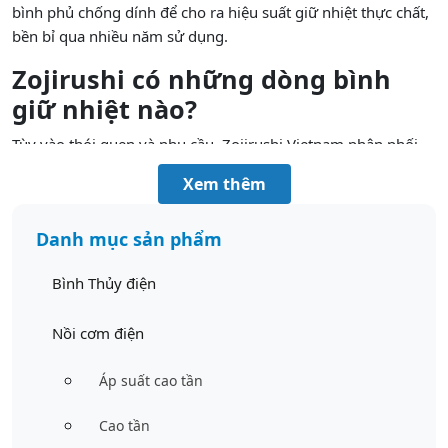
bình phủ chống dính để cho ra hiệu suất giữ nhiệt thực chất,
bền bỉ qua nhiều năm sử dụng.
Zojirushi có những dòng bình
giữ nhiệt nào?
Tùy vào thói quen và nhu cầu, Zojirushi Vietnam phân phối
các dòng bình giữ nhiệt sau:
Xem thêm
Bình giữ nhiệt nắp xoay (dòng SM-AGE, SM-GA, SM-ZB,
SM-JTE):
Thiết kế ống thon, dễ cầm, phù hợp mang theo ba lô
Danh mục sản phẩm
hoặc túi xách. Dung tích từ 0,46 L đến 0,6 L. Lòng bình phủ
chống dính, chống trào khi di chuyển, lý tưởng cho người đi
Bình Thủy điện
làm, đi học hoặc tập thể thao.
Nồi cơm điện
Áp suất cao tần
Cao tần