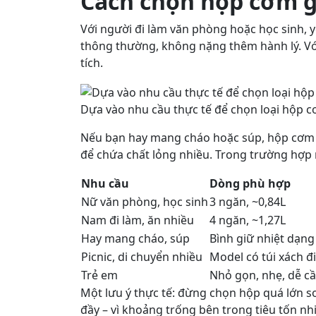
Cách chọn hộp cơm gi
Với người đi làm văn phòng hoặc học sinh, y
thông thường, không nặng thêm hành lý. Vớ
tích.
Dựa vào nhu cầu thực tế để chọn loại hộp c
Nếu bạn hay mang cháo hoặc súp, hộp cơm t
để chứa chất lỏng nhiều. Trong trường hợp n
Nhu cầu
Dòng phù hợp
Nữ văn phòng, học sinh
3 ngăn, ~0,84L
Nam đi làm, ăn nhiều
4 ngăn, ~1,27L
Hay mang cháo, súp
Bình giữ nhiệt dạn
Picnic, di chuyển nhiều
Model có túi xách đ
Trẻ em
Nhỏ gọn, nhẹ, dễ c
Một lưu ý thực tế: đừng chọn hộp quá lớn s
đầy – vì khoảng trống bên trong tiêu tốn nhi