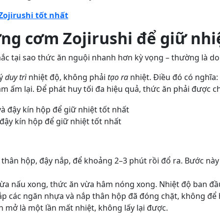
ojirushi tốt nhất
g cơm Zojirushi để giữ nhiệ
ắc tại sao thức ăn nguội nhanh hơn kỳ vọng – thường là d
lý
duy trì
nhiệt độ, không phải
tạo ra
nhiệt. Điều đó có nghĩa:
m ấm lại. Để phát huy tối đa hiệu quả, thức ăn phải được 
ậy kín hộp để giữ nhiệt tốt nhất
 thân hộp, đậy nắp, để khoảng 2–3 phút rồi đổ ra. Bước này
ừa nấu xong, thức ăn vừa hâm nóng xong. Nhiệt độ ban đầu c
nắp các ngăn nhựa và nắp thân hộp đã đóng chặt, không để 
n mở là một lần mất nhiệt, không lấy lại được.