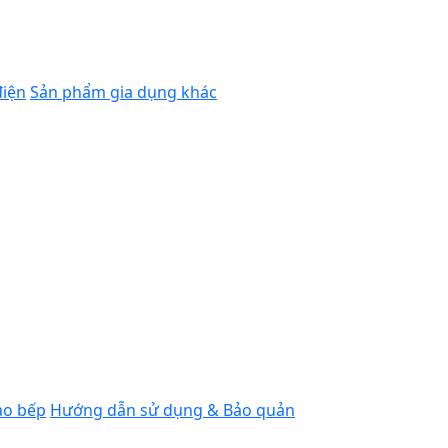
 giữ nhiệt Zojirushi tố
điện
Sản phẩm gia dụng khác
guội lạnh, thức ăn mất mùi, đó là trải nghiệm không ít n
i để giải quyết đúng vấn đề này: giữ nóng thức ăn trong nh
dòng sản phẩm hiện có, cách chọn phù hợp với nhu cầu và c
 của cách nhiệt chân không
n không, tương tự công nghệ đã được thương hiệu này phát 
ào bếp
Hướng dẫn sử dụng & Bảo quản
hần khoảng không giữa hai lớp được hút chân không hoàn t
ruyền nhiệt chủ yếu nên nhiệt lượng bên trong gần như kh