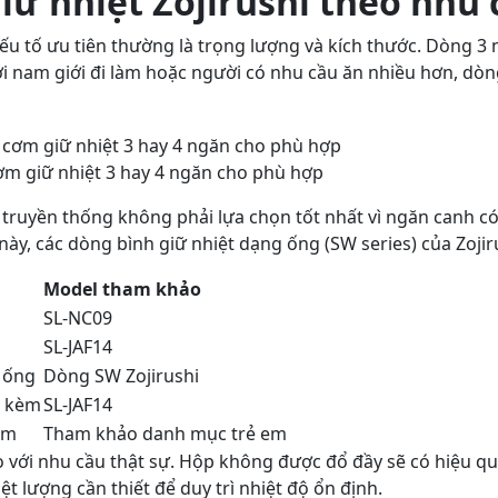
ữ nhiệt Zojirushi theo nhu 
ếu tố ưu tiên thường là trọng lượng và kích thước. Dòng 3
i nam giới đi làm hoặc người có nhu cầu ăn nhiều hơn, dòn
ơm giữ nhiệt 3 hay 4 ngăn cho phù hợp
ruyền thống không phải lựa chọn tốt nhất vì ngăn canh có 
ày, các dòng bình giữ nhiệt dạng ống (SW series) của Zoji
Model tham khảo
SL-NC09
SL-JAF14
g ống
Dòng SW Zojirushi
i kèm
SL-JAF14
ầm
Tham khảo danh mục trẻ em
o với nhu cầu thật sự. Hộp không được đổ đầy sẽ có hiệu q
ệt lượng cần thiết để duy trì nhiệt độ ổn định.