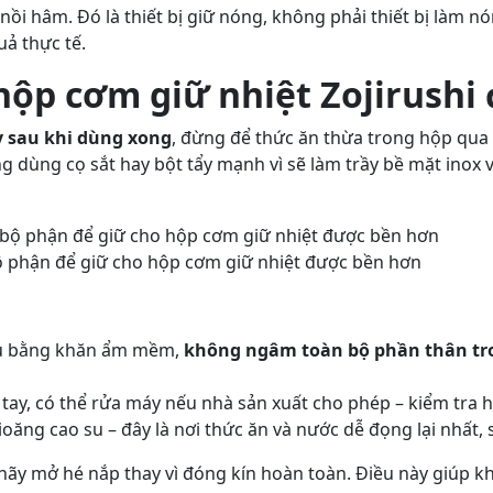
nồi hâm. Đó là thiết bị giữ nóng, không phải thiết bị làm n
uả thực tế.
hộp cơm giữ nhiệt Zojirushi
y sau khi dùng xong
, đừng để thức ăn thừa trong hộp qu
ng dùng cọ sắt hay bột tẩy mạnh vì sẽ làm trầy bề mặt inox 
bộ phận để giữ cho hộp cơm giữ nhiệt được bền hơn
u bằng khăn ẩm mềm,
không ngâm toàn bộ phần thân tr
tay, có thể rửa máy nếu nhà sản xuất cho phép – kiểm tra
ioăng cao su – đây là nơi thức ăn và nước dễ đọng lại nhất,
 hãy mở hé nắp thay vì đóng kín hoàn toàn. Điều này giúp 