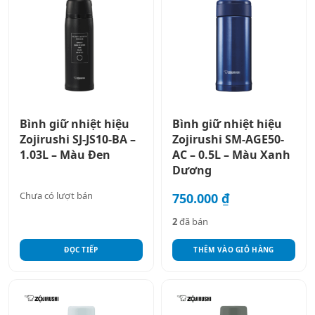
Bình giữ nhiệt hiệu
Bình giữ nhiệt hiệu
Zojirushi SJ-JS10-BA –
Zojirushi SM-AGE50-
1.03L – Màu Đen
AC – 0.5L – Màu Xanh
Dương
Chưa có lượt bán
750.000
₫
2
đã bán
ĐỌC TIẾP
THÊM VÀO GIỎ HÀNG