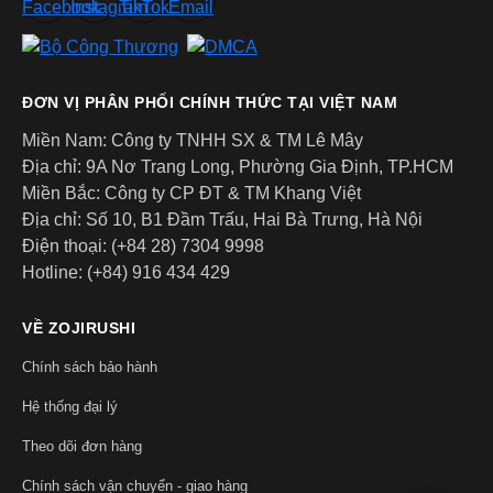
ĐƠN VỊ PHÂN PHỐI CHÍNH THỨC TẠI VIỆT NAM
Miền Nam: Công ty TNHH SX & TM Lê Mây
Địa chỉ: 9A Nơ Trang Long, Phường Gia Định, TP.HCM
Bình giữ nhiệt hiệu Zojirushi SM-AGE50-AC – 0.5L – Màu
Miền Bắc: Công ty CP ĐT & TM Khang Việt
Xanh Dương, Màu Đen
Địa chỉ: Số 10, B1 Đầm Trấu, Hai Bà Trưng, Hà Nội
SM-GA60
(0,6L – 960.000đ): dung tích lớn hơn một
Điện thoại: (+84 28) 7304 9998
chút, hiệu năng giữ nhiệt tốt hơn, giữ nóng 88ºC
Hotline: (+84) 916 434 429
trong 1h và 73ºC sau 6h, phù hợp với ai cần nước thực
sự nóng lâu. Có 2 màu: Xám Nhạt và Xám Đậm.
VỀ ZOJIRUSHI
SM-JTE46
(0,46L – 1.140.000đ): điểm khác biệt là kèm
Chính sách bảo hành
lọc trà tích hợp trong nắp, phù hợp cho người hay
Hệ thống đại lý
pha trà lá uống cả ngày. Cùng hiệu năng giữ nhiệt tốt:
88ºC trong 1h, 70ºC trong 6h.
Theo dõi đơn hàng
Chính sách vận chuyển - giao hàng