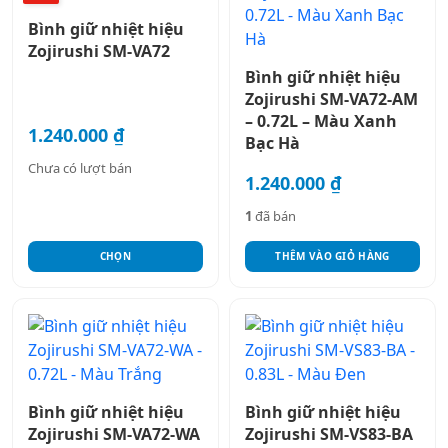
này
Bình giữ nhiệt hiệu
có
Zojirushi SM-VA72
nhiều
Bình giữ nhiệt hiệu
biến
Zojirushi SM-VA72-AM
thể.
– 0.72L – Màu Xanh
Các
1.240.000
₫
Bạc Hà
tùy
Chưa có lượt bán
chọn
1.240.000
₫
có
1
đã bán
thể
được
CHỌN
THÊM VÀO GIỎ HÀNG
chọn
trên
trang
sản
phẩm
Bình giữ nhiệt hiệu
Bình giữ nhiệt hiệu
Zojirushi SM-VA72-WA
Zojirushi SM-VS83-BA