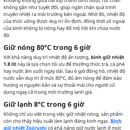
Khoảng không giữa hai lớp thành bình được rút chân
không gần như tuyệt đối, giúp ngăn chặn quá trình
truyền nhiệt ra môi trường bên ngoài. Nhờ đó, nhiệt độ
của thức uống được duy trì ổn định, đồng thời vỏ ngoài
của bình không bị nóng hay đổ mồ hôi khi chứa nước
đá.
Giữ nóng 80°C trong 6 giờ
Với khả năng duy trì nhiệt độ ấn tượng,
bình giữ nhiệt
1.8 lít
này là lựa chọn tối ưu để thưởng thức trà, cà phê
hay nước ấm suốt ngày dài. Sau 6 giờ đồng hồ, nhiệt độ
nước vẫn duy trì ở mức 80°C, đủ ấm nóng để đảm bảo
hương vị nguyên bản và sự thoải mái cho người sử
dụng ngay cả trong môi trường lạnh giá.
Giữ lạnh 8°C trong 6 giờ
Không chỉ ưu việt trong việc giữ nhiệt nóng, sản phẩm
còn cho thấy hiệu suất làm lạnh đáng kinh ngạc.
Bình
giữ nhiệt Zojirushi
có khả năng giữ nước lạnh ở mức