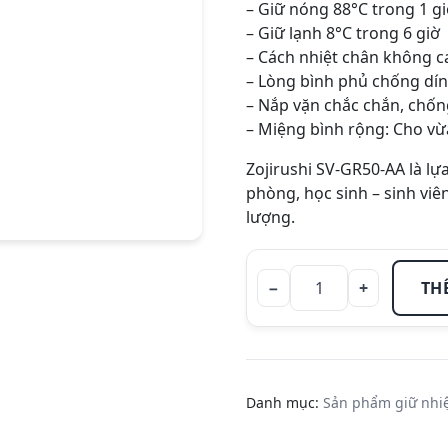
– Giữ nóng 88°C trong 1 gi
– Giữ lạnh 8°C trong 6 giờ
– Cách nhiệt chân không ca
– Lòng bình phủ chống dín
– Nắp vặn chắc chắn, chốn
– Miệng bình rộng: Cho vừa
Zojirushi SV-GR50-AA là lự
phòng, học sinh – sinh viê
lượng.
−
+
TH
Bình giữ
nhiệt
hiệu
Zojirushi
SV-GR50-
Danh mục:
Sản phẩm giữ nhi
AA- 0.5L -
Màu