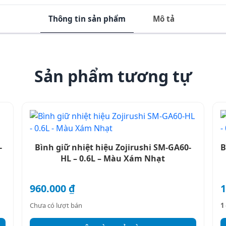
xanh số
Thông tin sản phẩm
Mô tả
lượng
Sản phẩm tương tự
-
Bình giữ nhiệt hiệu Zojirushi SM-GA60-
B
HL – 0.6L – Màu Xám Nhạt
960.000
₫
1
Chưa có lượt bán
1