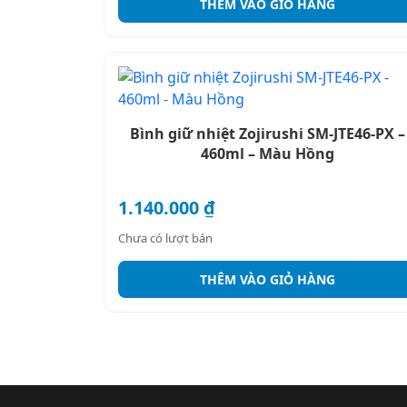
THÊM VÀO GIỎ HÀNG
Bình giữ nhiệt Zojirushi SM-JTE46-PX –
460ml – Màu Hồng
1.140.000
₫
Chưa có lượt bán
THÊM VÀO GIỎ HÀNG