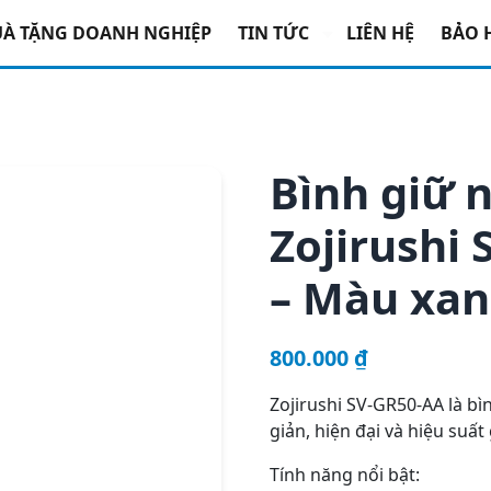
hiệt
/ Bình giữ nhiệt hiệu Zojirushi SV-GR50-AA- 0.5L – Màu 
À TẶNG DOANH NGHIỆP
TIN TỨC
LIÊN HỆ
BẢO 
Bình giữ n
Zojirushi 
– Màu xa
800.000
₫
Zojirushi SV-GR50-AA là bìn
giản, hiện đại và hiệu suất 
Tính năng nổi bật: