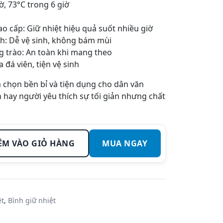
ờ, 73°C trong 6 giờ
o cấp: Giữ nhiệt hiệu quả suốt nhiều giờ
h: Dễ vệ sinh, không bám mùi
g trào: An toàn khi mang theo
 đá viên, tiện vệ sinh
a chọn bền bỉ và tiện dụng cho dân văn
n hay người yêu thích sự tối giản nhưng chất
ÊM VÀO GIỎ HÀNG
MUA NGAY
ệt
,
Bình giữ nhiệt