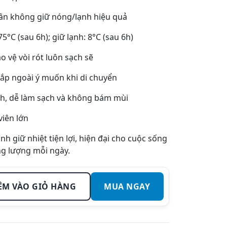
hân không giữ nóng/lạnh hiệu quả
75°C (sau 6h); giữ lạnh: 8°C (sau 6h)
o vệ vòi rót luôn sạch sẽ
ắp ngoài ý muốn khi di chuyển
nh, dễ làm sạch và không bám mùi
viên lớn
ình giữ nhiệt tiện lợi, hiện đại cho cuộc sống
ng lượng mỗi ngày.
ÊM VÀO GIỎ HÀNG
MUA NGAY