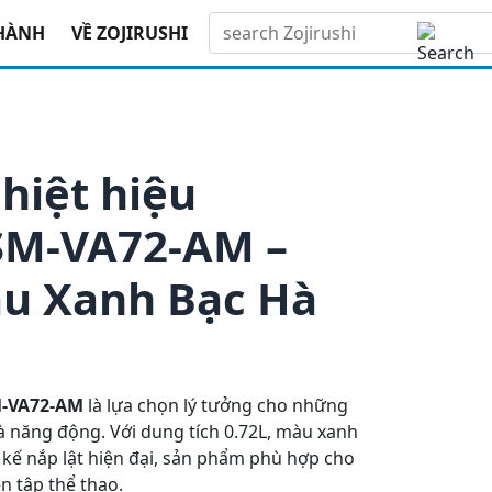
àu Xanh Bạc Hà
HÀNH
VỀ ZOJIRUSHI
hiệt hiệu
 SM-VA72-AM –
àu Xanh Bạc Hà
-VA72-AM
là
lựa
chọn
lý
tưởng
cho
những
à
năng
động
.
Với
dung
tích
0.72L,
màu
xanh
kế
nắp
lật
hiện
đại
,
sản
phẩm
phù
hợp
cho
ện
tập
thể
thao
.