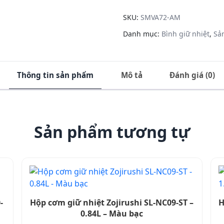
Zojirushi
SM-VA72-
SKU:
SMVA72-AM
AM - 0.72L
Danh mục:
Bình giữ nhiệt
,
Sả
- Màu
Xanh Bạc
Hà số
lượng
Thông tin sản phẩm
Mô tả
Đánh giá (0)
Sản phẩm tương tự
-
Hộp cơm giữ nhiệt Zojirushi SL-NC09-ST –
H
0.84L – Màu bạc