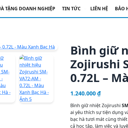
hiệt
/ Bình giữ nhiệt hiệu Zojirushi SM-VA72-AM – 0.72L – M
À TẶNG DOANH NGHIỆP
TIN TỨC
LIÊN HỆ
BẢO 
Bình giữ n
Zojirushi
0.72L – M
1.240.000
₫
Bình
giữ
nhiệt
Zojirushi
SM
ai
yêu
thích
sự
tiện
dụng
v
bạc
hà
tươi
mát
cùng
thiết
cả
học
tập
,
làm
việc
và
luy