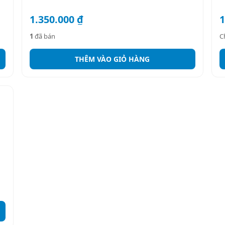
1.350.000
₫
1
1
đã bán
C
THÊM VÀO GIỎ HÀNG