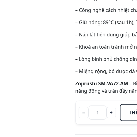
– Công nghệ cách nhiệt c
– Giữ nóng: 89°C (sau 1h), 
– Nắp lật tiện dụng giúp bả
– Khoá an toàn tránh mở n
– Lòng bình phủ chống dí
– Miệng rộng, bỏ được đá 
Zojirushi SM-VA72-AM
– B
năng động và tràn đầy nă
−
+
TH
Bình giữ
nhiệt
hiệu