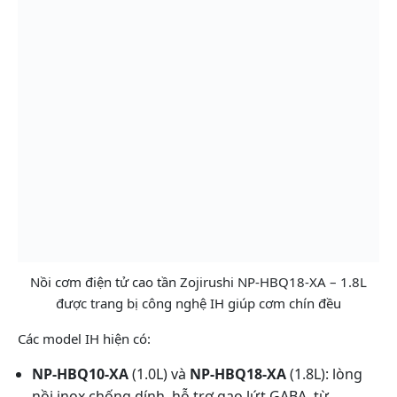
Nồi cơm điện tử cao tần Zojirushi NP-HBQ18-XA – 1.8L
được trang bị công nghệ IH giúp cơm chín đều
Các model IH hiện có:
NP-HBQ10-XA
(1.0L) và
NP-HBQ18-XA
(1.8L): lòng
nồi inox chống dính, hỗ trợ gạo lứt GABA, từ