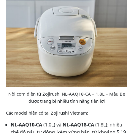
Nồi cơm điện tử Zojirushi NL-AAQ18-CA – 1.8L – Màu Be
được trang bị nhiều tính năng tiện lợi
Các model hiện có tại Zojirushi Vietnam:
NL-AAQ10-CA
(1.0L) và
NL-AAQ18-CA
(1.8L): nhiều
chế độ nấu tự động, kèm xửng hấp, từ khoảng 5.19