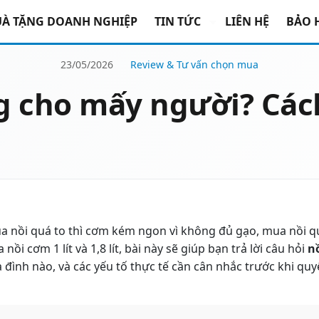
À TẶNG DOANH NGHIỆP
TIN TỨC
LIÊN HỆ
BẢO 
23/05/2026
Review & Tư vấn chọn mua
ng cho mấy người? Cá
mua nồi quá to thì cơm kém ngon vì không đủ gạo, mua nồi q
i cơm 1 lít và 1,8 lít, bài này sẽ giúp bạn trả lời câu hỏi
n
ia đình nào, và các yếu tố thực tế cần cân nhắc trước khi quy