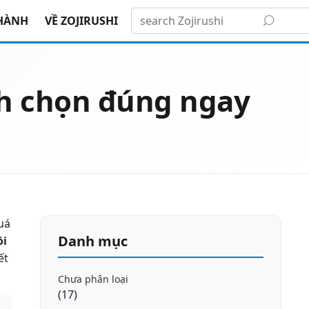
HÀNH
VỀ ZOJIRUSHI
ch chọn đúng ngay
uá
Danh mục
ồi
ết
Chưa phân loại
(17)