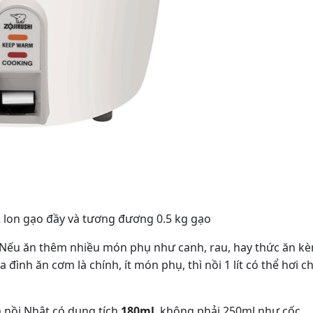
2 lon gạo đầy và tương đương 0.5 kg gạo
 Nếu ăn thêm nhiều món phụ như canh, rau, hay thức ăn k
a đình ăn cơm là chính, ít món phụ, thì nồi 1 lít có thể hơi c
 nồi Nhật có dung tích
180ml
, không phải 250ml như cốc