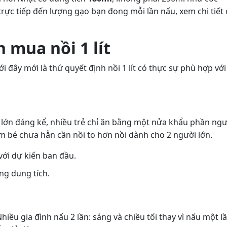
ực tiếp đến lượng gạo bạn đong mỗi lần nấu, xem chi tiết 
 mua nồi 1 lít
i đây mới là thứ quyết định nồi 1 lít có thực sự phù hợp với
ời lớn đáng kể, nhiều trẻ chỉ ăn bằng một nửa khẩu phần ngư
em bé chưa hẳn cần nồi to hơn nồi dành cho 2 người lớn.
với dự kiến ban đầu.
ng dung tích.
iều gia đình nấu 2 lần: sáng và chiều tối thay vì nấu một l