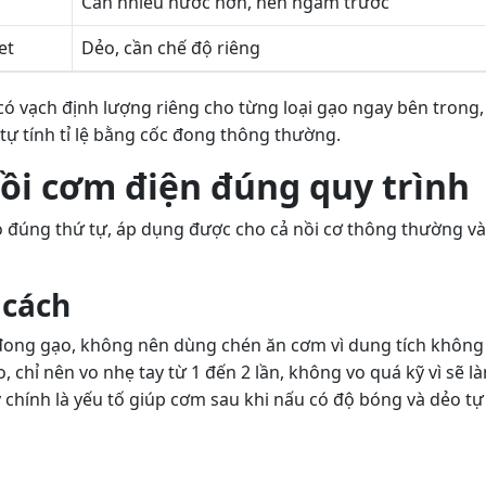
Cần nhiều nước hơn, nên ngâm trước
et
Dẻo, cần chế độ riêng
có vạch định lượng riêng cho từng loại gạo ngay bên trong,
tự tính tỉ lệ bằng cốc đong thông thường.
ồi cơm điện đúng quy trình
 đúng thứ tự, áp dụng được cho cả nồi cơ thông thường và
 cách
đong gạo, không nên dùng chén ăn cơm vì dung tích không
o, chỉ nên vo nhẹ tay từ 1 đến 2 lần, không vo quá kỹ vì sẽ l
ày chính là yếu tố giúp cơm sau khi nấu có độ bóng và dẻo tự