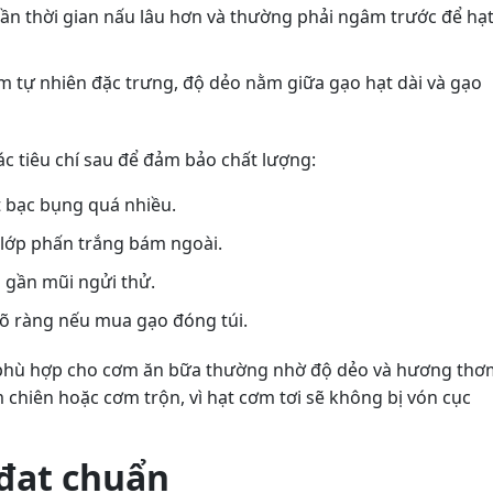
cần thời gian nấu lâu hơn và thường phải ngâm trước để hạ
ơm tự nhiên đặc trưng, độ dẻo nằm giữa gạo hạt dài và gạo
ác tiêu chí sau để đảm bảo chất lượng:
 bạc bụng quá nhiều.
 lớp phấn trắng bám ngoài.
 gần mũi ngửi thử.
rõ ràng nếu mua gạo đóng túi.
 phù hợp cho cơm ăn bữa thường nhờ độ dẻo và hương thơ
m chiên hoặc cơm trộn, vì hạt cơm tơi sẽ không bị vón cục
 đạt chuẩn