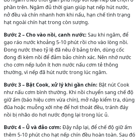
phần trên. Ngâm đủ thời gian giúp hạt nếp hút nước,
nở đều và chín nhanh hơn khi nấu, hạn chế tình trạng
hạt ngoài chín hạt trong còn sượng.
Bước 2 – Cho vào nồi, canh nước:
Sau khi ngâm, để
gạo ráo nước khoảng 5-10 phút rồi cho vào lòng nồi.
Đong nước theo tỷ lệ đã nêu ở bảng trên, dùng cốc
đong đi kèm nồi để đảm bảo chính xác. Nên nhớ nước
cho cơm nếp luôn ít hơn nước nấu cơm tẻ thông
thường, vì nếp đã hút nước trong lúc ngâm.
Bước 3 – Bật Cook, xử lý khi gần chín:
Bật nút Cook
như nấu cơm bình thường. Khi nồi chuyển sang chế độ
giữ ấm (báo hiệu cơm vừa chín), mở nắp kiểm tra, dùng
đũa hoặc muỗng xới nhẹ để hơi thoát đều, tránh đáy
nồi bị nhão do hơi nước đọng lại trong lúc ủ.
Bước 4 – Ủ và đảo cơm:
Đậy nắp lại, để chế độ giữ ấm
thêm 5-10 phút cho hạt nếp chín đều hoàn toàn. Sau đó