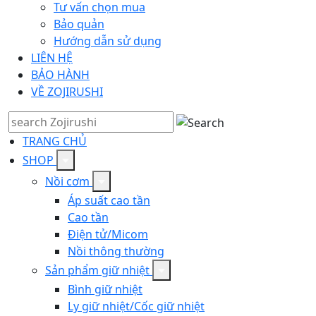
Tư vấn chọn mua
Bảo quản
Về bản chất, xôi và cơm nếp đều dùng gạo nếp làm
Hướng dẫn sử dụng
nguyên liệu chính nhưng cách làm chín hoàn toàn khác
LIÊN HỆ
nhau. Xôi truyền thống được đồ bằng hơi nước trong
BẢO HÀNH
chõ hoặc xửng hấp, hạt gạo không tiếp xúc trực tiếp với
VỀ ZOJIRUSHI
nước mà chín nhờ hơi nóng bốc lên liên tục. Cách làm
này cho hạt xôi tơi, ráo, ít dính vào nhau, nhưng tốn
thời gian canh lửa và dễ bị sống nếu hơi không đủ.
TRANG CHỦ
SHOP
Cơm nếp được nấu trực tiếp như cơm tẻ bình thường nhưn
Nồi cơm
Cơm nếp thì khác, gạo được nấu trực tiếp trong nước
Áp suất cao tần
như nấu cơm tẻ thông thường, chỉ khác ở tỷ lệ nước
Cao tần
thấp hơn để hạt nếp không bị nhão. Phương pháp này
Điện tử/Micom
nhanh hơn, ít công đoạn hơn và phù hợp với những ai
Nồi thông thường
không có chõ hấp hoặc muốn dùng nồi cơm điện sẵn
Sản phẩm giữ nhiệt
có trong nhà.
Bình giữ nhiệt
Ly giữ nhiệt/Cốc giữ nhiệt
Vậy khi nào nên chọn nấu cơm nếp thay vì đồ xôi? Một