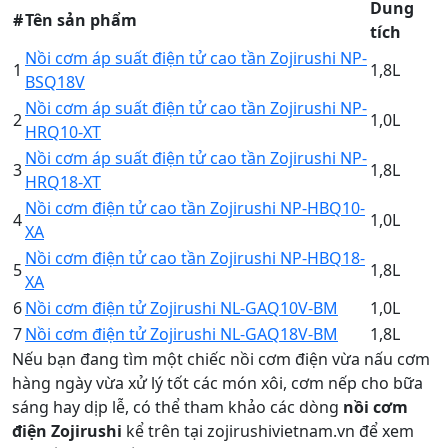
Dung
#
Tên sản phẩm
tích
Nồi cơm áp suất điện tử cao tần Zojirushi NP-
1
1,8L
BSQ18V
Nồi cơm áp suất điện tử cao tần Zojirushi NP-
2
1,0L
HRQ10-XT
Nồi cơm áp suất điện tử cao tần Zojirushi NP-
3
1,8L
HRQ18-XT
Nồi cơm điện tử cao tần Zojirushi NP-HBQ10-
4
1,0L
XA
Nồi cơm điện tử cao tần Zojirushi NP-HBQ18-
5
1,8L
XA
6
Nồi cơm điện tử Zojirushi NL-GAQ10V-BM
1,0L
7
Nồi cơm điện tử Zojirushi NL-GAQ18V-BM
1,8L
Nếu bạn đang tìm một chiếc nồi cơm điện vừa nấu cơm
hàng ngày vừa xử lý tốt các món xôi, cơm nếp cho bữa
sáng hay dịp lễ, có thể tham khảo các dòng
nồi cơm
điện Zojirushi
kể trên tại zojirushivietnam.vn để xem