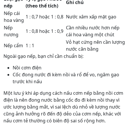
Ghi chú
nếp
(theo thể tích)
Nếp cái
1 : 0,7 hoặc 1 : 0,8
Nước xâm xấp mặt gạo
hoa vàng
Nếp
Cần nhiều nước hơn nếp
1 : 0,8 hoặc 1 : 0,9
nương
cái hoa vàng một chút
Vỏ hạt cứng nên cần lượng
Nếp cẩm
1 : 1
nước cân bằng
Ngoài gạo nếp, bạn chỉ cần chuẩn bị:
Nồi cơm điện
Cốc đong nước đi kèm nồi và rổ để vo, ngâm gạo
trước khi nấu
Một lưu ý khi áp dụng cách nấu cơm nếp bằng nồi cơm
điện là nên đong nước bằng cốc đo đi kèm nồi thay vì
ước lượng bằng mắt, vì sai lệch dù nhỏ về lượng nước
cũng ảnh hưởng rõ đến độ dẻo của cơm nếp, khác với
nấu cơm tẻ thường có biên độ sai số rộng hơn.