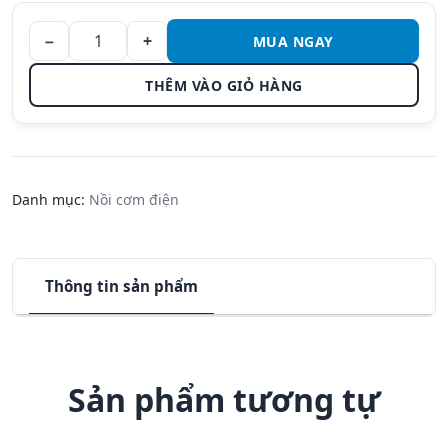
−
+
MUA NGAY
Nồi cơm
điện tử
THÊM VÀO GIỎ HÀNG
Zojirushi
NS-
ZAQ10-WZ
– Dung
tích 1.0L
Danh mục:
Nồi cơm điện
số lượng
Thông tin sản phẩm
Sản phẩm tương tự