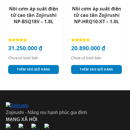
Nồi cơm áp suất điện
Nồi cơm áp suất điện
tử cao tần Zojirushi
tử cao tần Zojirushi
NP-BSQ18V – 1.8L
NP-HRQ10-XT – 1.0L
Được xếp
Được xếp
31.250.000
₫
20.890.000
₫
hạng
hạng
5.00
5.00
5 sao
5 sao
Chưa có lượt bán
Chưa có lượt bán
THÊM VÀO GIỎ HÀNG
THÊM VÀO GIỎ HÀNG
Zojirushi - Nâng niu hạnh phúc gia đình
MẠNG XÃ HỘI