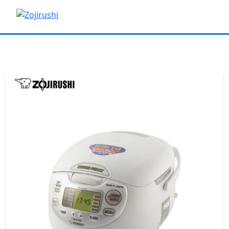
Trang chủ
/
Nồi cơm điện
/ Nồi cơm điện tử Zojirushi
NS-ZAQ10-WZ – Dung tích 1.0L