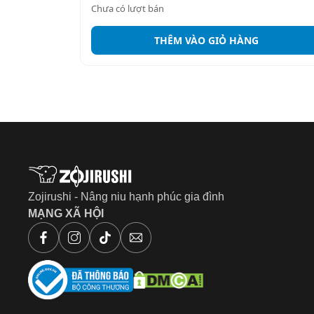
Chưa có lượt bán
THÊM VÀO GIỎ HÀNG
Zojirushi - Nâng niu hạnh phúc gia đình
MẠNG XÃ HỘI