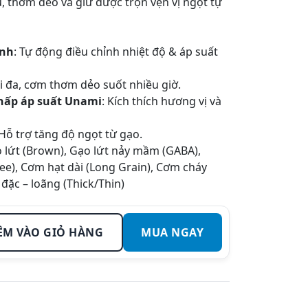
, thơm dẻo và giữ được trọn vẹn vị ngọt tự
inh
: Tự động điều chỉnh nhiệt độ & áp suất
ối đa, cơm thơm dẻo suốt nhiều giờ.
 hấp áp suất Unami
: Kích thích hương vị và
 Hỗ trợ tăng độ ngọt từ gạo.
o lứt (Brown), Gạo lứt nảy mầm (GABA),
e), Cơm hạt dài (Long Grain), Cơm cháy
 đặc – loãng (Thick/Thin)
ÊM VÀO GIỎ HÀNG
MUA NGAY