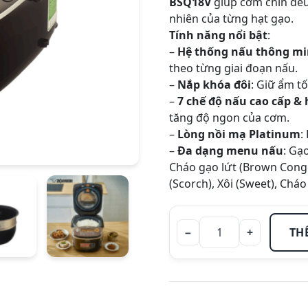
BSQ18V
giúp cơm chín đều
nhiên của từng hạt gạo.
Tính năng nổi bật
:
–
Hệ thống nấu thông m
theo từng giai đoạn nấu.
–
Nắp khóa đôi
: Giữ ẩm t
–
7 chế độ nấu cao cấp &
tăng độ ngon của cơm.
–
Lòng nồi mạ Platinum
:
–
Đa dạng menu nấu
: Gạ
Cháo gạo lứt (Brown Conge
(Scorch), Xôi (Sweet), Cháo
−
+
TH
Nồi cơm
áp suất
điện tử
cao tần
Zojirushi