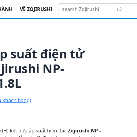
L
HÀNH
VỀ ZOJIRUSHI
p suất điện tử
jirushi NP-
1.8L
a khách hàng)
IH) kết hợp áp suất hiện đại,
Zojirushi NP –