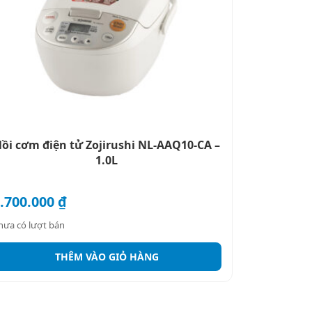
ồi cơm điện tử Zojirushi NL-AAQ10-CA –
1.0L
.700.000
₫
hưa có lượt bán
THÊM VÀO GIỎ HÀNG