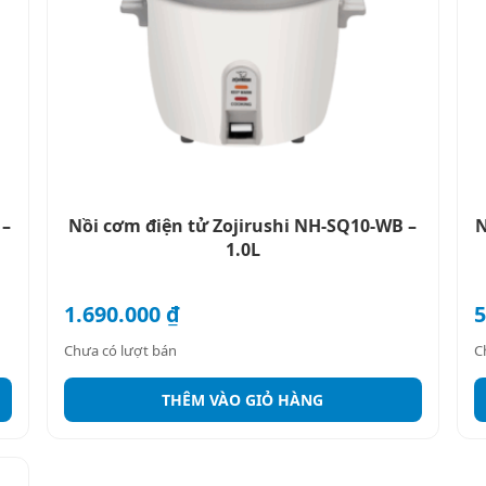
 –
Nồi cơm điện tử Zojirushi NH-SQ10-WB –
N
1.0L
1.690.000
₫
5
Chưa có lượt bán
C
THÊM VÀO GIỎ HÀNG