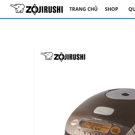
Trang chủ
/
Nồi cơm điện
/
Áp suất cao tần
/
TRANG CHỦ
SHOP
QU