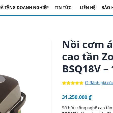
 Nồi cơm áp suất điện tử cao tần Zojirushi NP-BSQ18V – 1.8
À TẶNG DOANH NGHIỆP
TIN TỨC
LIÊN HỆ
BẢO 
Nồi cơm á
cao tần Zo
BSQ18V – 
(
2
đánh giá củ
5.00
2
trên 5
dựa trên
31.250.000
₫
đánh giá
Sở hữu công nghệ cao tần (