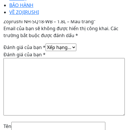
Chưa có đánh giá nào.
BẢO HÀNH
VỀ ZOJIRUSHI
Hãy là người đầu tiên nhận xét “Nồi cơm điện nắp rời
Zojirushi NH-SQ18-WB – 1.8L – Màu trắng”
Email của bạn sẽ không được hiển thị công khai.
Các
trường bắt buộc được đánh dấu
*
Đánh giá của bạn
*
Đánh giá của bạn
*
Tên