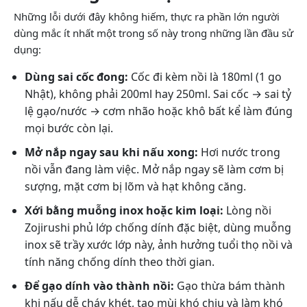
Những lỗi dưới đây không hiếm, thực ra phần lớn người
dùng mắc ít nhất một trong số này trong những lần đầu sử
dụng:
Dùng sai cốc đong:
Cốc đi kèm nồi là 180ml (1 go
Nhật), không phải 200ml hay 250ml. Sai cốc → sai tỷ
lệ gạo/nước → cơm nhão hoặc khô bất kể làm đúng
mọi bước còn lại.
Mở nắp ngay sau khi nấu xong:
Hơi nước trong
nồi vẫn đang làm việc. Mở nắp ngay sẽ làm cơm bị
sượng, mặt cơm bị lõm và hạt không căng.
Xới bằng muỗng inox hoặc kim loại:
Lòng nồi
Zojirushi phủ lớp chống dính đặc biệt, dùng muỗng
inox sẽ trầy xước lớp này, ảnh hưởng tuổi thọ nồi và
tính năng chống dính theo thời gian.
Để gạo dính vào thành nồi:
Gạo thừa bám thành
khi nấu dễ cháy khét, tạo mùi khó chịu và làm khó