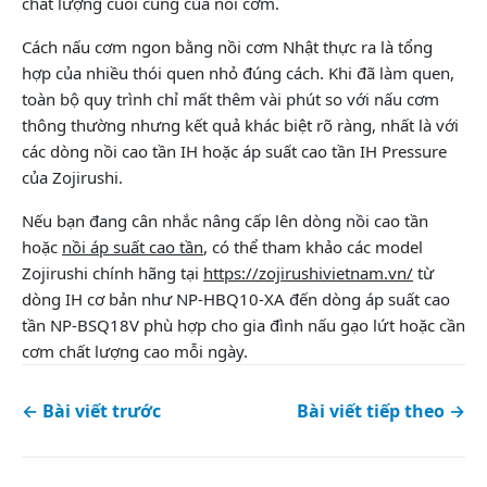
chất lượng cuối cùng của nồi cơm.
Cách nấu cơm ngon bằng nồi cơm Nhật thực ra là tổng
hợp của nhiều thói quen nhỏ đúng cách. Khi đã làm quen,
toàn bộ quy trình chỉ mất thêm vài phút so với nấu cơm
thông thường nhưng kết quả khác biệt rõ ràng, nhất là với
các dòng nồi cao tần IH hoặc áp suất cao tần IH Pressure
của Zojirushi.
Nếu bạn đang cân nhắc nâng cấp lên dòng nồi cao tần
hoặc
nồi áp suất cao tần
, có thể tham khảo các model
Zojirushi chính hãng tại
https://zojirushivietnam.vn/
từ
dòng IH cơ bản như NP-HBQ10-XA đến dòng áp suất cao
tần NP-BSQ18V phù hợp cho gia đình nấu gạo lứt hoặc cần
cơm chất lượng cao mỗi ngày.
← Bài viết trước
Bài viết tiếp theo →