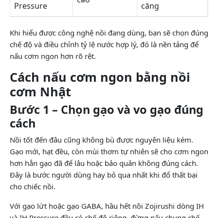
Pressure
căng
Khi hiểu được công nghệ nồi đang dùng, bạn sẽ chọn đúng
chế độ và điều chỉnh tỷ lệ nước hợp lý, đó là nền tảng để
nấu cơm ngon hơn rõ rệt.
Cách nấu cơm ngon bằng nồi
cơm Nhật
Bước 1 – Chọn gạo và vo gạo đúng
cách
Nồi tốt đến đâu cũng không bù được nguyên liệu kém.
Gạo mới, hạt đều, còn mùi thơm tự nhiên sẽ cho cơm ngon
hơn hẳn gạo đã để lâu hoặc bảo quản không đúng cách.
Đây là bước người dùng hay bỏ qua nhất khi đổ thất bại
cho chiếc nồi.
Với gạo lứt hoặc gạo GABA, hầu hết nồi Zojirushi dòng IH
và IH Pressure đều có chế độ riêng, đừng nấu chung chế