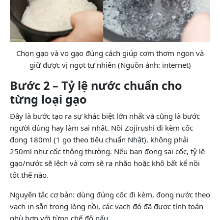
Chọn gạo và vo gạo đúng cách giúp cơm thơm ngon và
giữ được vị ngọt tự nhiên (Nguồn ảnh: internet)
Bước 2 – Tỷ lệ nước chuẩn cho
từng loại gạo
Đây là bước tạo ra sự khác biệt lớn nhất và cũng là bước
người dùng hay làm sai nhất. Nồi Zojirushi đi kèm cốc
đong 180ml (1 go theo tiêu chuẩn Nhật), không phải
250ml như cốc thông thường. Nếu bạn đong sai cốc, tỷ lệ
gạo/nước sẽ lệch và cơm sẽ ra nhão hoặc khô bất kể nồi
tốt thế nào.
Nguyên tắc cơ bản: dùng đúng cốc đi kèm, đong nước theo
vạch in sẵn trong lòng nồi, các vạch đó đã được tính toán
phù hợp với từng chế độ nấu.