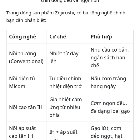
chín đồng đều và ngọt hơn
Trong dòng sản phẩm Zojirushi, có ba công nghệ chính
bạn cần phân biệt:
Công nghệ
Cơ chế
Phù hợp
Nhu cầu cơ bản,
Nồi thường
Nhiệt từ đáy
ngân sách hạn
(Conventional)
lên
chế
Nồi điện tử
Tự điều chỉnh
Nấu cơm trắng
Micom
nhiệt điện trở
hàng ngày
Gia nhiệt cảm
Cơm ngon đều,
Nồi cao tần IH
ứng từ nhiều
đa dạng loại gạo
phía
Nồi áp suất
Gạo lứt, cơm
IH + áp suất
cao tần IH
dẻo ngọt, hạt
cao