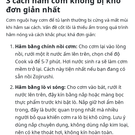
3 cách hâm cơm không bị khô
đơn giản nhất
Cơm nguội hay cơm để tủ lạnh thường bị cứng và mất mùi
khi hâm sai cách. Vấn đề cốt lõi là thiếu ẩm trong quá trình
hâm nóng và cách khắc phục khá đơn giản:
Hâm bằng chính nồi cơm:
Cho cơm lại vào lòng
nồi, rưới một ít nước ấm lên trên, chọn chế độ
Cook và để 5-7 phút. Hơi nước sinh ra sẽ làm cơm
mềm trở lại. Cách này tiện nhất nếu bạn đang có
sẵn nồi Zojirushi.
Hâm bằng lò vi sóng:
Cho cơm vào bát, rưới ít
nước lên trên, đậy kín bằng nắp hoặc màng bọc
thực phẩm trước khi bật lò. Nắp giữ hơi ẩm bên
trong, đây là bước quan trọng nhất mà nhiều
người bỏ qua khiến cơm ra lò bị khô cứng. Lưu ý
dùng nắp chuyên dụng, không dùng nắp kim loại,
nên có khe thoát hơi, không kín hoàn toàn.