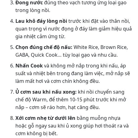
Đong nước
đúng theo vạch tương ứng loại gạo
trong lòng nồi.
Lau khô đáy lòng nồi
trước khi đặt vào thân nồi,
quan trọng vì nước đọng ở đáy làm giảm hiệu quả
gia nhiệt cảm ứng từ.
Chọn đúng chế độ nấu:
White Rice, Brown Rice,
GABA, Quick Cook… tùy loại gạo và nhu cầu.
Nhấn Cook
và không mở nắp trong khi nấu, áp
suất và nhiệt bên trong đang làm việc, mở nắp sẽ
làm mất hơi và cơm chín không đều.
Ủ cơm sau khi nấu xong:
khi nồi chuyển sang
chế độ Warm, để thêm 10-15 phút trước khi mở
nắp – cơm sẽ ráo hơn, hạt căng đều.
Xới cơm nhẹ từ dưới lên
bằng muỗng nhựa
hoặc gỗ ngay sau khi ủ xong giúp hơi thoát ra và
cơm không bị bết.