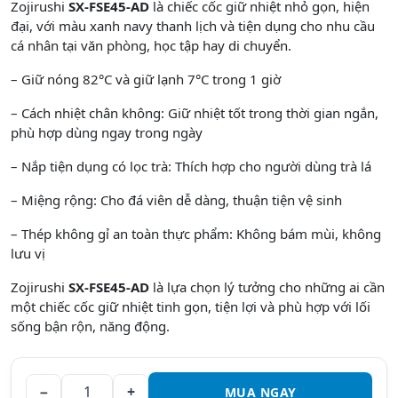
Zojirushi
SX-FSE45-AD
là
chiếc
cốc
giữ
nhiệt
nhỏ
gọn
,
hiện
đại
,
với
màu
xanh
navy
thanh
lịch
và
tiện
dụng
cho
nhu
cầu
cá
nhân
tại
văn
phòng
,
học
tập
hay di
chuyển
.
– Giữ nóng 82°C và giữ lạnh 7°C trong 1 giờ
– Cách nhiệt chân không: Giữ nhiệt tốt trong thời gian ngắn,
phù hợp dùng ngay trong ngày
– Nắp tiện dụng có lọc trà: Thích hợp cho người dùng trà lá
– Miệng rộng: Cho đá viên dễ dàng, thuận tiện vệ sinh
– Thép không gỉ an toàn thực phẩm: Không bám mùi, không
lưu vị
Zojirushi
SX-FSE45-AD
là lựa chọn lý tưởng cho những ai cần
một chiếc cốc giữ nhiệt tinh gọn, tiện lợi và phù hợp với lối
sống bận rộn, năng động.
−
+
MUA NGAY