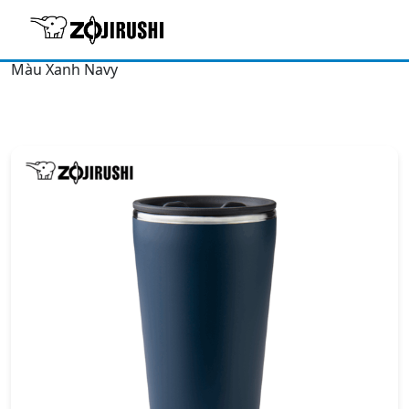
Trang chủ
/
Sản phẩm giữ nhiệt
/
Cốc giữ nhiệt/Ly giữ
nhiệt
/ Cốc giữ nhiệt Zojirushi SX-FSE45-AD – 0.45L –
Màu Xanh Navy