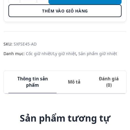
Cốc giữ
nhiệt
THÊM VÀO GIỎ HÀNG
Zojirushi
SX-FSE45-
AD - 0.45L
- Màu
Xanh
SKU:
SXFSE45-AD
Navy số
Danh mục:
Cốc giữ nhiệt/Ly giữ nhiệt
,
Sản phẩm giữ nhiệt
lượng
Thông tin sản
Đánh giá
Mô tả
phẩm
(0)
Sản phẩm tương tự