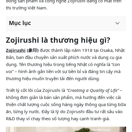
dòng sản phẩm và công nghệ Zojirushi đang có mặt trên
thị trường Việt Nam.
Mục lục
Zojirushi là thương hiệu gì?
Zojirushi
(象印)
được thành lập năm 1918 tại Osaka, Nhật
Bản, ban đầu chuyên sản xuất phích nước và dụng cụ gia
dụng. Tên thương hiệu trong tiếng Nhật có nghĩa là “con
voi” – hình ảnh gắn liền với sự bền bỉ và đáng tin cậy mà
thương hiệu muốn truyền tải đến người dùng.
Triết lý cốt lõi của Zojirushi là
“Creating a Quality of Life”
–
không đơn giản là bán sản phẩm, mà hướng đến việc cải
thiện chất lượng cuộc sống hàng ngày thông qua từng bữa
ăn, từng ly nước. Đây là lý do Zojirushi đầu tư rất sâu vào
R&D thay vì chạy theo số lượng hay cạnh tranh giá.