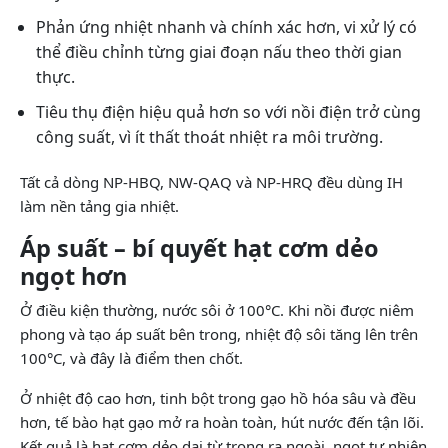
Phản ứng nhiệt nhanh và chính xác hơn, vi xử lý có
thể điều chỉnh từng giai đoạn nấu theo thời gian
thực.
Tiêu thụ điện hiệu quả hơn so với nồi điện trở cùng
công suất, vì ít thất thoát nhiệt ra môi trường.
Tất cả dòng NP-HBQ, NW-QAQ và NP-HRQ đều dùng IH
làm nền tảng gia nhiệt.
Áp suất – bí quyết hạt cơm dẻo
ngọt hơn
Ở điều kiện thường, nước sôi ở 100°C. Khi nồi được niêm
phong và tạo áp suất bên trong, nhiệt độ sôi tăng lên trên
100°C, và đây là điểm then chốt.
Ở nhiệt độ cao hơn, tinh bột trong gạo hồ hóa sâu và đều
hơn, tế bào hạt gạo mở ra hoàn toàn, hút nước đến tận lõi.
Kết quả là hạt cơm dẻo dai từ trong ra ngoài, ngọt tự nhiên