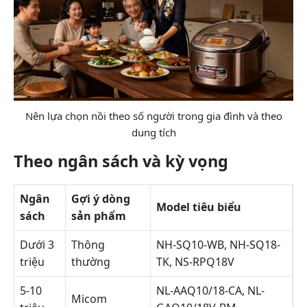
Nên lựa chọn nồi theo số người trong gia đình và theo
dung tích
Theo ngân sách và kỳ vọng
Ngân
Gợi ý dòng
Model tiêu biểu
sách
sản phẩm
Dưới 3
Thông
NH-SQ10-WB, NH-SQ18-
triệu
thường
TK, NS-RPQ18V
5-10
NL-AAQ10/18-CA, NL-
Micom