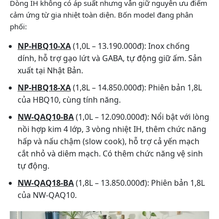
Dòng IH không có áp suất nhưng vẫn giữ nguyên ưu điểm
cảm ứng từ gia nhiệt toàn diện. Bốn model đang phân
phối:
NP-HBQ10-XA
(1,0L – 13.190.000đ): Inox chống
dính, hỗ trợ gạo lứt và GABA, tự động giữ ấm. Sản
xuất tại Nhật Bản.
NP-HBQ18-XA
(1,8L – 14.850.000đ): Phiên bản 1,8L
của HBQ10, cùng tính năng.
NW-QAQ10-BA
(1,0L – 12.090.000đ): Nổi bật với lòng
nồi hợp kim 4 lớp, 3 vòng nhiệt IH, thêm chức năng
hấp và nấu chậm (slow cook), hỗ trợ cả yến mạch
cắt nhỏ và diêm mạch. Có thêm chức năng vệ sinh
tự động.
NW-QAQ18-BA
(1,8L – 13.850.000đ): Phiên bản 1,8L
của NW-QAQ10.