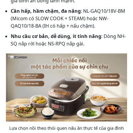
gia đình ăn uống lành mạnh.
Cần hấp, hầm chậm, đa năng
: NL-GAQ10/18V-BM
(Micom có SLOW COOK + STEAM) hoặc NW-
QAQ10/18-BA (IH có hấp + nấu chậm).
Nhu cầu cơ bản, dễ dùng, ít tính năng
: Dòng NH-
SQ nắp rời hoặc NS-RPQ nắp gài.
Lựa chọn nồi theo thói quen nấu ăn thực tế của gia đình