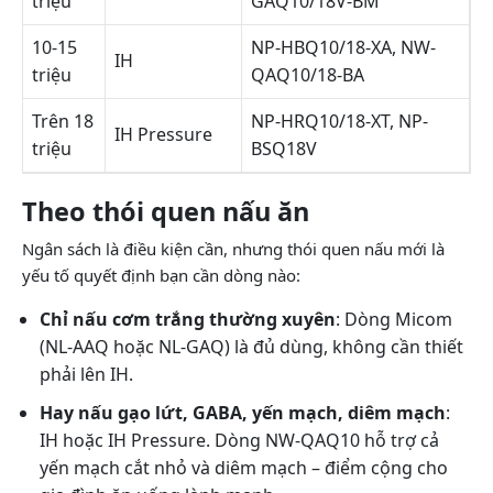
triệu
GAQ10/18V-BM
10-15
NP-HBQ10/18-XA, NW-
IH
triệu
QAQ10/18-BA
Trên 18
NP-HRQ10/18-XT, NP-
IH Pressure
triệu
BSQ18V
Theo thói quen nấu ăn
Ngân sách là điều kiện cần, nhưng thói quen nấu mới là
yếu tố quyết định bạn cần dòng nào:
Chỉ nấu cơm trắng thường xuyên
: Dòng Micom
(NL-AAQ hoặc NL-GAQ) là đủ dùng, không cần thiết
phải lên IH.
Hay nấu gạo lứt, GABA, yến mạch, diêm mạch
:
IH hoặc IH Pressure. Dòng NW-QAQ10 hỗ trợ cả
yến mạch cắt nhỏ và diêm mạch – điểm cộng cho