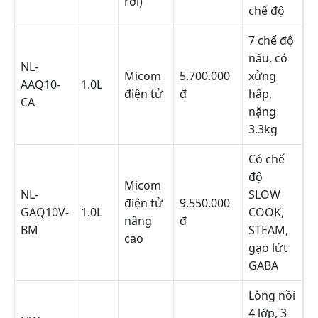
rời)
chế độ
7 chế độ
nấu, có
NL-
Micom
5.700.000
xửng
AAQ10-
1.0L
điện tử
đ
hấp,
CA
nặng
3.3kg
Có chế
độ
Micom
NL-
SLOW
điện tử
9.550.000
GAQ10V-
1.0L
COOK,
nâng
đ
BM
STEAM,
cao
gạo lứt
GABA
Lòng nồi
4 lớp, 3