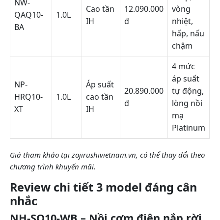
NW-
Cao tần
12.090.000
vòng
QAQ10-
1.0L
IH
đ
nhiệt,
BA
hấp, nấu
chậm
4 mức
áp suất
NP-
Áp suất
20.890.000
tự động,
HRQ10-
1.0L
cao tần
đ
lòng nồi
XT
IH
mạ
Platinum
Giá tham khảo tại zojirushivietnam.vn, có thể thay đổi theo
chương trình khuyến mãi.
Review chi tiết 3 model đáng cân
nhắc
NH-SQ10-WB – Nồi cơm điện nắp rời