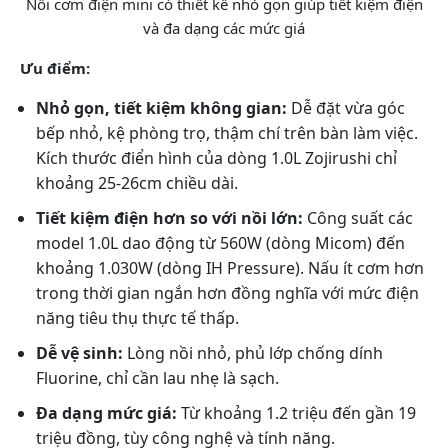
Nồi cơm điện mini có thiết kế nhỏ gọn giúp tiết kiệm điện
và đa dạng các mức giá
Ưu điểm:
Nhỏ gọn, tiết kiệm không gian:
Dễ đặt vừa góc
bếp nhỏ, kệ phòng trọ, thậm chí trên bàn làm việc.
Kích thước điển hình của dòng 1.0L Zojirushi chỉ
khoảng 25-26cm chiều dài.
Tiết kiệm điện hơn so với nồi lớn:
Công suất các
model 1.0L dao động từ 560W (dòng Micom) đến
khoảng 1.030W (dòng IH Pressure). Nấu ít cơm hơn
trong thời gian ngắn hơn đồng nghĩa với mức điện
năng tiêu thụ thực tế thấp.
Dễ vệ sinh:
Lòng nồi nhỏ, phủ lớp chống dính
Fluorine, chỉ cần lau nhẹ là sạch.
Đa dạng mức giá:
Từ khoảng 1.2 triệu đến gần 19
triệu đồng, tùy công nghệ và tính năng.