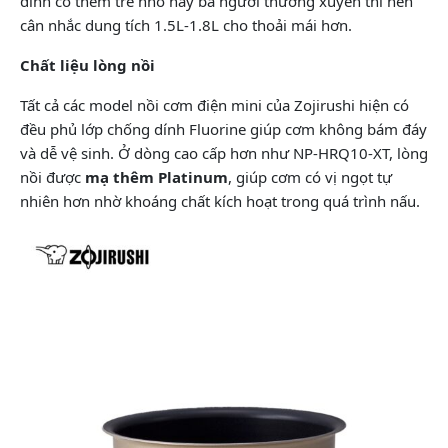
đình có thêm trẻ nhỏ hay ba người thường xuyên thì nên
cân nhắc dung tích 1.5L-1.8L cho thoải mái hơn.
Chất liệu lòng nồi
Tất cả các model nồi cơm điện mini của Zojirushi hiện có
đều phủ lớp chống dính Fluorine giúp cơm không bám đáy
và dễ vệ sinh. Ở dòng cao cấp hơn như NP-HRQ10-XT, lòng
nồi được
mạ thêm Platinum
, giúp cơm có vị ngọt tự
nhiên hơn nhờ khoáng chất kích hoạt trong quá trình nấu.