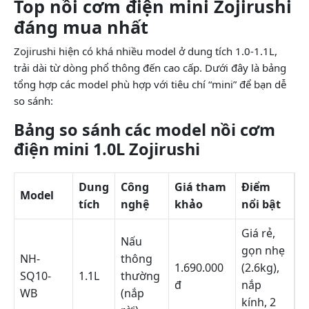
Top nồi cơm điện mini Zojirushi
đáng mua nhất
Zojirushi hiện có khá nhiều model ở dung tích 1.0-1.1L,
trải dài từ dòng phổ thông đến cao cấp. Dưới đây là bảng
tổng hợp các model phù hợp với tiêu chí “mini” để bạn dễ
so sánh:
Bảng so sánh các model nồi cơm
điện mini 1.0L Zojirushi
Dung
Công
Giá tham
Điểm
Model
tích
nghệ
khảo
nổi bật
Giá rẻ,
Nấu
gọn nhẹ
NH-
thông
1.690.000
(2.6kg),
SQ10-
1.1L
thường
đ
nắp
WB
(nắp
kính, 2