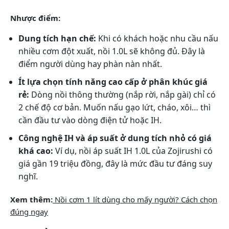
Nhược điểm:
Dung tích hạn chế:
Khi có khách hoặc nhu cầu nấu
nhiều cơm đột xuất, nồi 1.0L sẽ không đủ. Đây là
điểm người dùng hay phàn nàn nhất.
Ít lựa chọn tính năng cao cấp ở phân khúc giá
rẻ:
Dòng nồi thông thường (nắp rời, nắp gài) chỉ có
2 chế độ cơ bản. Muốn nấu gạo lứt, cháo, xôi… thì
cần đầu tư vào dòng điện tử hoặc IH.
Công nghệ IH và áp suất ở dung tích nhỏ có giá
khá cao:
Ví dụ, nồi áp suất IH 1.0L của Zojirushi có
giá gần 19 triệu đồng, đây là mức đầu tư đáng suy
nghĩ.
Xem thêm:
Nồi cơm 1 lít dùng cho mấy người? Cách chọn
đúng ngay