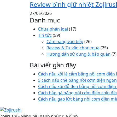
Review bình giữ nhiệt Zojiru
27/05/2026
Danh mục
Chưa phân loại
(17)
Tin tức
(59)
Cẩm nang vào bếp
(26)
Review & Tư vấn chọn mua
(25)
Hướng dẫn sử dụng & bảo quản
(7)
Bài viết gần đây
Cách nấu xôi lá cẩm bằng nồi cơm điện 
5 cách nấu chè bằng nồi cơm điện ngon
Cách nấu xôi đỗ đen bằng nồi cơm điệ
Cách hấp gà bằng nồi cơm điện chín đề
Cách nấu gạo lứt bằng nồi cơm điện m
Zojirushi - Nâng niu hạnh phúc gia đình