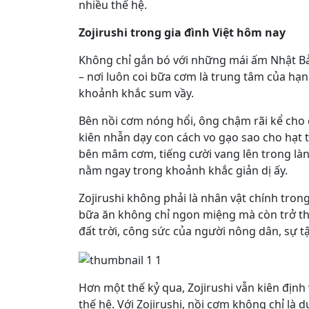
nhiều thế hệ.
Zojirushi trong gia đình Việt hôm nay
Không chỉ gắn bó với những mái ấm Nhật Bản,
– nơi luôn coi bữa cơm là trung tâm của hạnh
khoảnh khắc sum vầy.
Bên nồi cơm nóng hổi, ông chậm rãi kể cho 
kiên nhẫn dạy con cách vo gạo sao cho hạt 
bên mâm cơm, tiếng cười vang lên trong là
nằm ngay trong khoảnh khắc giản dị ấy.
Zojirushi không phải là nhân vật chính tr
bữa ăn không chỉ ngon miệng mà còn trở thàn
đất trời, công sức của người nông dân, sự t
Hơn một thế kỷ qua, Zojirushi vẫn kiên định
thế hệ. Với Zojirushi, nồi cơm không chỉ là