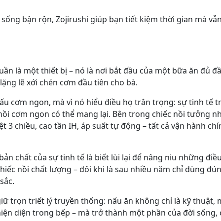
p sống bận rộn, Zojirushi giúp bạn tiết kiệm thời gian mà 
ần là một thiết bị – nó là nơi bắt đầu của một bữa ăn đủ đầy,
ặng lẽ xới chén cơm đầu tiên cho bà.
ấu cơm ngon, mà vì nó hiểu điều họ trân trọng: sự tinh tế
nồi cơm ngon có thể mang lại. Bên trong chiếc nồi tưởng nh
t 3 chiều, cao tần IH, áp suất tự động – tất cả vận hành ch
n chất của sự tinh tế là biết lùi lại để nâng niu những điề
hiếc nồi chất lượng – đôi khi là sau nhiều năm chỉ dùng đún
sắc.
ữ trọn triết lý truyền thống: nấu ăn không chỉ là kỹ thuật, 
hỉ hiện diện trong bếp – mà trở thành một phần của đời sốn