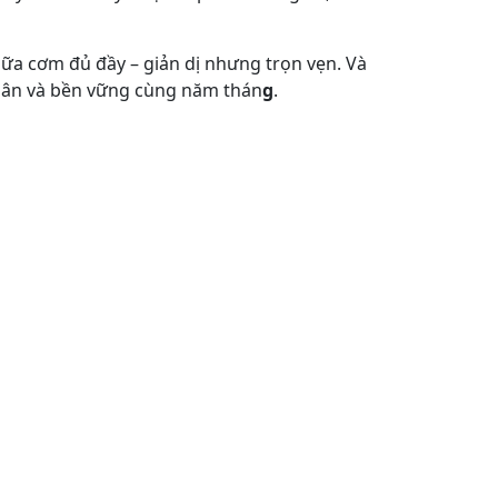
ữa cơm đủ đầy – giản dị nhưng trọn vẹn. Và
thân và bền vững cùng năm thán
g
.