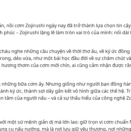
 nồi cơm Zojirushi ngày nay đã trở thành lựa chọn tin cậy 
 phúc – Zojirushi lặng lẽ làm tròn vai trò của mình: nối dà
cháu nghe những câu chuyện về thời thơ ấu, về ký ức đồng
trong, dẻo vừa, như một bài học đầu đời về sự chăm chút và
n hương thơm của cơm mới chín, ai cũng cảm nhận được rằn
ong những bữa cơm ấy. Nhưng giống như người bạn đồng hàn
h ký ức, thành sợi dây gắn kết vô hình giữa các thế hệ. Tr
ận tâm của người nấu – và cả sự thấu hiểu của công nghệ Zo
 với một sứ mệnh giản dị mà lớn lao: giữ trọn vị cơm chuẩn
 dụng cụ nấu nướng, mà là nơi lưu giữ yêu thương, nơi những