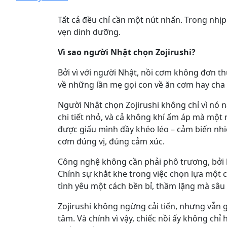
Tất cả đều chỉ cần một nút nhấn. Trong nhị
vẹn dinh dưỡng.
Vì sao người Nhật chọn Zojirushi?
Bởi vì với người Nhật, nồi cơm không đơn thu
về những lần mẹ gọi con về ăn cơm hay cha l
Người Nhật chọn Zojirushi không chỉ vì nó n
chi tiết nhỏ, và cả không khí ấm áp mà một 
được giấu mình đầy khéo léo – cảm biến nhiệ
cơm đúng vị, đúng cảm xúc.
Công nghệ không cần phải phô trương, bởi bả
Chính sự khắt khe trong việc chọn lựa một c
tình yêu một cách bền bỉ, thầm lặng mà sâu 
Zojirushi không ngừng cải tiến, nhưng vẫn gi
tâm. Và chính vì vậy, chiếc nồi ấy không c