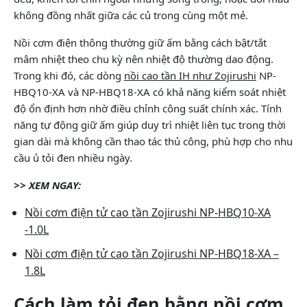
không đồng nhất giữa các củ trong cùng một mẻ.
Nồi cơm điện thông thường giữ ấm bằng cách bật/tắt
mâm nhiệt theo chu kỳ nên nhiệt độ thường dao động.
Trong khi đó, các dòng
nồi cao tần IH như Zojirushi
NP-
HBQ10-XA và NP-HBQ18-XA có khả năng kiểm soát nhiệt
độ ổn định hơn nhờ điều chỉnh công suất chính xác. Tính
năng tự động giữ ấm giúp duy trì nhiệt liên tục trong thời
gian dài mà không cần thao tác thủ công, phù hợp cho nhu
cầu ủ tỏi đen nhiều ngày.
>> XEM NGAY:
Nồi cơm điện tử cao tần Zojirushi NP-HBQ10-XA
-1.0L
Nồi cơm điện tử cao tần Zojirushi NP-HBQ18-XA –
1.8L
Cách làm tỏi đen bằng nồi cơm