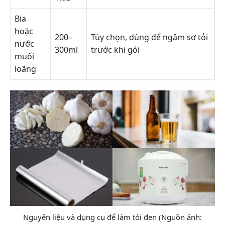
Bia
hoặc
200–
Tùy chọn, dùng để ngâm sơ tỏi
nước
300ml
trước khi gói
muối
loãng
Nguyên liệu và dụng cụ để làm tỏi đen (Nguồn ảnh: