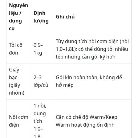
Nguyên
liệu /
Định
Ghi chú
dụng
lượng
cụ
Tùy dung tích nồi cơm điện (nồi
Tỏi cô
0,5–
1,0–1,8L); có thể dùng tỏi nhiều
đơn
1kg
tép nhưng cần gói kỹ hơn
Giấy
bạc
2–3
Gói kín hoàn toàn, không để
(giấy
lớp/củ
hở mép
nhôm)
1 nồi,
dung
Nồi cơm
Cần có chế độ Warm/Keep
tích
điện
Warm hoạt động ổn định
1,0–
1,8L