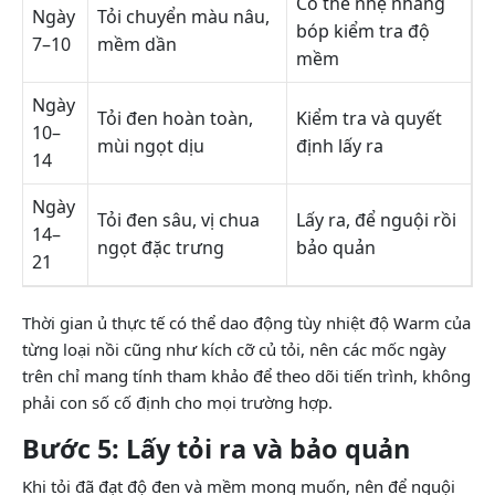
Có thể nhẹ nhàng
Ngày
Tỏi chuyển màu nâu,
bóp kiểm tra độ
7–10
mềm dần
mềm
Ngày
Tỏi đen hoàn toàn,
Kiểm tra và quyết
10–
mùi ngọt dịu
định lấy ra
14
Ngày
Tỏi đen sâu, vị chua
Lấy ra, để nguội rồi
14–
ngọt đặc trưng
bảo quản
21
Thời gian ủ thực tế có thể dao động tùy nhiệt độ Warm của
từng loại nồi cũng như kích cỡ củ tỏi, nên các mốc ngày
trên chỉ mang tính tham khảo để theo dõi tiến trình, không
phải con số cố định cho mọi trường hợp.
Bước 5: Lấy tỏi ra và bảo quản
Khi tỏi đã đạt độ đen và mềm mong muốn, nên để nguội