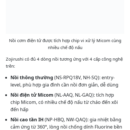
Nồi cơm điện tử được tích hợp chip vi xử lý Micom cùng
nhiều chế độ nấu
Zojirushi có đủ 4 dòng nồi tương ứng với 4 cấp công nghệ
trên:
Nồi thông thường
(NS-RPQ18V, NH-SQ): entry-
level, phù hợp gia đình cần nồi đơn giản, dễ dùng
Nồi điện tử Micom
(NL-AAQ, NL-GAQ): tích hợp
chip Micom, có nhiều chế độ nấu từ cháo đến xôi
đến hấp
Nồi cao tần IH
(NP-HBQ, NW-QAQ): gia nhiệt bằng
cảm ứng từ 360°, lòng nồi chống dính Fluorine bền