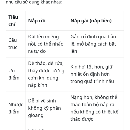
nhu cầu sử dụng khác nhau:
Tiêu
Nắp rời
Nắp gài (nắp liền)
chí
Đặt lên miệng
Gắn cố định qua bản
Cấu
nồi, có thể nhấc
lề, mở bằng cách bật
trúc
ra tự do
lên
Dễ tháo, dễ rửa,
Kín hơi tốt hơn, giữ
Ưu
thấy được lượng
nhiệt ổn định hơn
điểm
cơm khi dùng
trong quá trình nấu
nắp kính
Nặng hơn, không thể
Dễ bị vệ sinh
Nhược
tháo toàn bộ nắp ra
không kỹ phần
điểm
nếu không có thiết kế
gioăng
tháo được