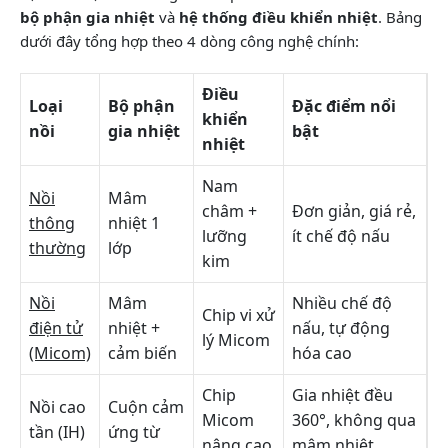
bộ phận gia nhiệt
và
hệ thống điều khiển nhiệt
. Bảng
dưới đây tổng hợp theo 4 dòng công nghệ chính:
Điều
Loại
Bộ phận
Đặc điểm nổi
khiển
nồi
gia nhiệt
bật
nhiệt
Nam
Nồi
Mâm
châm +
Đơn giản, giá rẻ,
thông
nhiệt 1
lưỡng
ít chế độ nấu
thường
lớp
kim
Nồi
Mâm
Nhiều chế độ
Chip vi xử
điện tử
nhiệt +
nấu, tự động
lý Micom
(Micom)
cảm biến
hóa cao
Chip
Gia nhiệt đều
Nồi cao
Cuộn cảm
Micom
360°, không qua
tần (IH)
ứng từ
nâng cao
mâm nhiệt