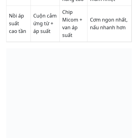
Chip
Nồi áp
Cuộn cảm
Micom +
Cơm ngon nhất,
suất
ứng từ +
van áp
nấu nhanh hơn
cao tần
áp suất
suất