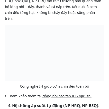
HBQ, NW-QAQ, NP-HRQ tạo ra từ trường bao quanh toàn
bộ lòng nồi – đáy, thành và cả nắp trên. Kết quả là cơm
chín đều từng hạt, không bị cháy đáy hoặc sống phần
trên.
Công nghệ IH giúp cơm chín đều toàn bộ
> Tham khảo thêm tại
dòng nồi cao tần IH Zojirushi
.
Hệ thống áp suất tự động (NP-HRQ, NP-BSQ)
: