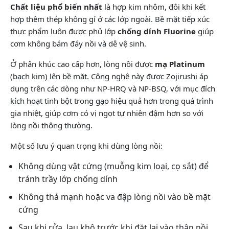
Chất liệu phổ biến nhất
là hợp kim nhôm, đôi khi kết
hợp thêm thép không gỉ ở các lớp ngoài. Bề mặt tiếp xúc
thực phẩm luôn được phủ lớp
chống dính Fluorine
giúp
cơm không bám đáy nồi và dễ vệ sinh.
Ở phân khúc cao cấp hơn, lòng nồi được
mạ Platinum
(bạch kim) lên bề mặt. Công nghệ này được Zojirushi áp
dụng trên các dòng như NP-HRQ và NP-BSQ, với mục đích
kích hoạt tinh bột trong gạo hiệu quả hơn trong quá trình
gia nhiệt, giúp cơm có vị ngọt tự nhiên đậm hơn so với
lòng nồi thông thường.
Một số lưu ý quan trọng khi dùng lòng nồi:
Không dùng vật cứng (muỗng kim loại, cọ sắt) để
tránh trầy lớp chống dính
Không thả mạnh hoặc va đập lòng nồi vào bề mặt
cứng
Sau khi rửa, lau khô trước khi đặt lại vào thân nồi