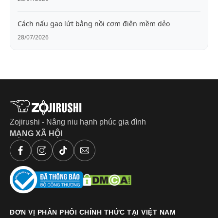
Cách nấu gạo lứt bằng nồi cơm điện mềm dẻo
28/07/2026
Zojirushi - Nâng niu hạnh phúc gia đình
MẠNG XÃ HỘI
ĐƠN VỊ PHÂN PHỐI CHÍNH THỨC TẠI VIỆT NAM