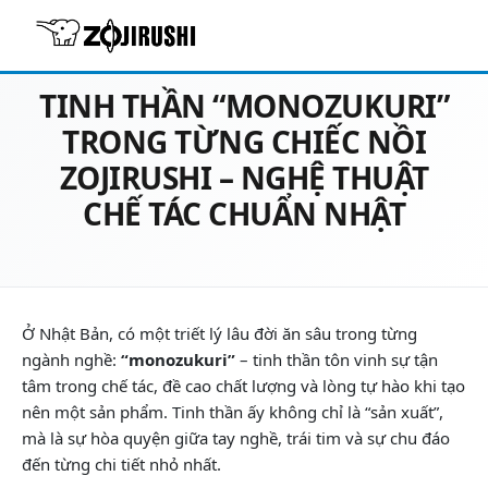
08/12/2025
Cẩm nang vào bếp
TINH THẦN “MONOZUKURI”
TRONG TỪNG CHIẾC NỒI
ZOJIRUSHI – NGHỆ THUẬT
CHẾ TÁC CHUẨN NHẬT
Ở Nhật Bản, có một triết lý lâu đời ăn sâu trong từng
ngành nghề:
“monozukuri”
– tinh thần tôn vinh sự tận
tâm trong chế tác, đề cao chất lượng và lòng tự hào khi tạo
nên một sản phẩm. Tinh thần ấy không chỉ là “sản xuất”,
mà là sự hòa quyện giữa tay nghề, trái tim và sự chu đáo
đến từng chi tiết nhỏ nhất.