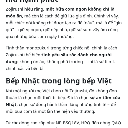
Zojirushi hiểu rằng,
một bữa cơm ngon không chỉ là
món ăn
, mà còn là cách để giữ lửa gia đình. Chính vì vậy,
mỗi chiếc nồi không chỉ được tạo ra để “nấu”, mà là để “gìn
giữ” – giữ vị ngon, giữ nếp nhà, giữ sự sum vầy ấm cúng
qua những bữa cơm ngày thường.
Tinh thần monozukuri trong từng chiếc nồi chính là cách
Zojirushi thể hiện
tình yêu sâu sắc dành cho người
dùng
: không ồn ào, không phô trương – chỉ là sự tỉ mỉ,
chính xác và bền bỉ.
Bếp Nhật trong lòng bếp Việt
Khi một người mẹ Việt chọn nồi Zojirushi, đó không đơn
thuần là chọn một thiết bị bếp. Đó là chọn
sự an tâm của
Nhật
, chọn sự đồng hành thầm lặng nhưng tinh tế – để
mỗi bữa cơm là một lần thể hiện yêu thương.
Từ các dòng cao cấp như NP-BSQ18V, HRQ đến dòng QAQ