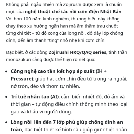
Không phải ngẫu nhiên mà Zojirushi được xem là chuẩn
mực của
nghệ thuật chế tác nồi cơm điện Nhật Bản
.
Với hơn 100 năm kinh nghiệm, thương hiệu này không
chạy theo xu hướng ngắn hạn mà âm thầm trau chuốt
từng chi tiết – từ độ cong của lòng nồi, độ dày lớp chống
dính, đến âm thanh “ting” nhỏ nhẹ khi cơm chín.
Đặc biệt, ở các dòng
Zojirushi HRQ/QAQ series
, tinh thần
monozukuri càng được thể hiện rõ nét qua:
Công nghệ cao tần kết hợp áp suất (IH +
Pressure)
: giúp hạt cơm chín đều từ trong ra ngoài,
nở tròn, dẻo và thơm tự nhiên.
Trí tuệ nhân tạo (AI)
: cảm biến nhiệt độ, độ ẩm và
thời gian – tự động điều chỉnh thông minh theo loại
gạo và khẩu vị người dùng.
Lòng nồi lên đến 7 lớp phủ giúp chống dính an
toàn
, đặc biệt thiết kế hình cầu giúp giữ nhiệt hoàn