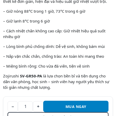
thiết
kế
đơn
giản
,
hiện
đại
và
hiệu
suất
giữ
nhiệt
vượt
trội
.
– Giữ nóng 88°C trong 1 giờ, 73°C trong 6 giờ
– Giữ lạnh 8°C trong 6 giờ
– Cách nhiệt chân không cao cấp: Giữ nhiệt hiệu quả suốt
nhiều giờ
– Lòng bình phủ chống dính: Dễ vệ sinh, không bám mùi
– Nắp vặn chắc chắn, chống trào: An toàn khi mang theo
– Miệng bình rộng: Cho vừa đá viên, tiện vệ sinh
Zojirushi
SV-GR50-PA
là lựa chọn bền bỉ và tiện dụng cho
dân văn phòng, học sinh – sinh viên hay người yêu thích sự
tối giản nhưng chất lượng.
−
+
MUA NGAY
Bình giữ
nhiệt