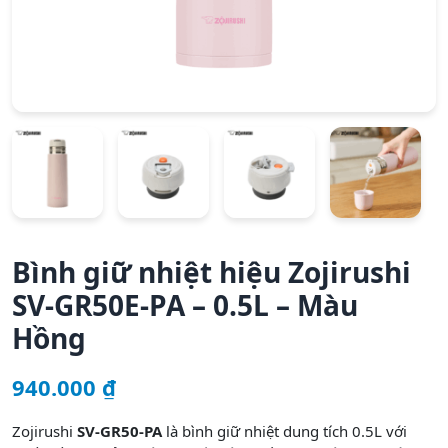
Bình giữ nhiệt hiệu Zojirushi
SV-GR50E-PA – 0.5L – Màu
Hồng
940.000
₫
Zojirushi
SV-GR50-
P
A
là
bình
giữ
nhiệt
dung
tích
0.5L
với