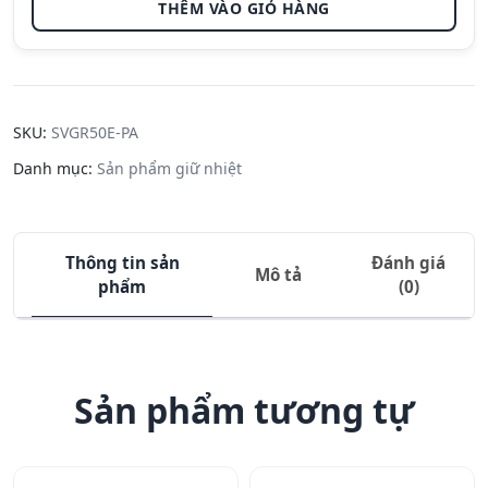
THÊM VÀO GIỎ HÀNG
hiệu
Zojirushi
SV-GR50E-
PA - 0.5L -
Màu
SKU:
SVGR50E-PA
Hồng số
Danh mục:
Sản phẩm giữ nhiệt
lượng
Thông tin sản
Đánh giá
Mô tả
phẩm
(0)
Sản phẩm tương tự