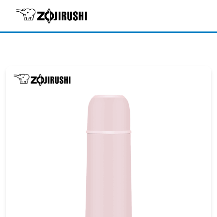
Trang chủ
/
Sản phẩm giữ nhiệt
/ Bình giữ nhiệt hiệu
Zojirushi SV-GR50E-PA – 0.5L – Màu Hồng