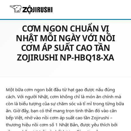
03/12/2025
Chưa phân loại
CƠM NGON CHUẨN VỊ
NHẬT MỖI NGÀY VỚI NỒI
CƠM ÁP SUẤT CAO TẦN
ZOJIRUSHI NP-HBQ18-XA
Một bữa cơm ngon bắt đầu từ hạt gạo được nấu đúng
cách. Với người Nhật, cơm không chỉ là món ăn chính mà
còn là biểu tượng của sự chăm sóc và tỉ mỉ trong từng bữa
ăn. Giờ đây, bạn có thể mang trọn tinh thần đó vào căn
bếp Việt, nhờ vào nồi cơm áp suất cao tần Zojirushi –
thương hiệu nồi cơm số 1 Nhật Bản, được yêu thích bởi