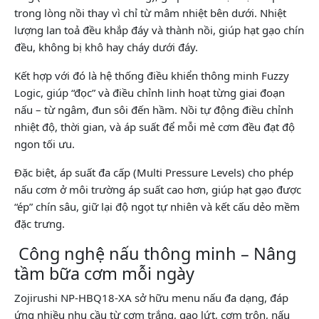
trong lòng nồi thay vì chỉ từ mâm nhiệt bên dưới. Nhiệt
lượng lan toả đều khắp đáy và thành nồi, giúp hạt gạo chín
đều, không bị khô hay cháy dưới đáy.
Kết hợp với đó là hệ thống điều khiển thông minh Fuzzy
Logic, giúp “đọc” và điều chỉnh linh hoạt từng giai đoạn
nấu – từ ngâm, đun sôi đến hầm. Nồi tự động điều chỉnh
nhiệt độ, thời gian, và áp suất để mỗi mẻ cơm đều đạt độ
ngon tối ưu.
Đặc biệt, áp suất đa cấp (Multi Pressure Levels) cho phép
nấu cơm ở môi trường áp suất cao hơn, giúp hạt gạo được
“ép” chín sâu, giữ lại độ ngọt tự nhiên và kết cấu dẻo mềm
đặc trưng.
Công nghệ nấu thông minh – Nâng
tầm bữa cơm mỗi ngày
Zojirushi NP-HBQ18-XA sở hữu menu nấu đa dạng, đáp
ứng nhiều nhu cầu từ cơm trắng, gạo lứt, cơm trộn, nấu