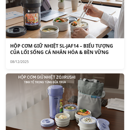
HỘP CƠM GIỮ NHIỆT SL-JAF14 – BIỂU TƯỢNG
CỦA LỐI SỐNG CÁ NHÂN HÓA & BỀN VỮNG
08/12/2025