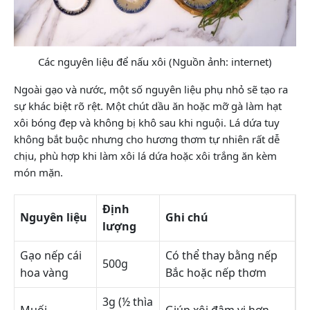
Các nguyên liệu để nấu xôi (Nguồn ảnh: internet)
Ngoài gạo và nước, một số nguyên liệu phụ nhỏ sẽ tạo ra
sự khác biệt rõ rệt. Một chút dầu ăn hoặc mỡ gà làm hạt
xôi bóng đẹp và không bị khô sau khi nguội. Lá dứa tuy
không bắt buộc nhưng cho hương thơm tự nhiên rất dễ
chịu, phù hợp khi làm xôi lá dứa hoặc xôi trắng ăn kèm
món mặn.
Định
Nguyên liệu
Ghi chú
lượng
Gạo nếp cái
Có thể thay bằng nếp
500g
hoa vàng
Bắc hoặc nếp thơm
3g (½ thìa
Muối
Giúp xôi đậm vị hơn