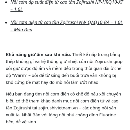
Nồi cơm áp suất điện tử cao tần Zojirushi NP-HRQ10-XT
– 1.0L
Nồi cơm điện tử cao tần Zojirushi NW-QAQ10-BA – 1.0L
– Màu Đen
Khả năng giữ ấm sau khi nấu:
Thiết kế nắp trong bằng
thép không gỉ và hệ thống giữ nhiệt của nồi Zojirushi giúp
xôi giữ được độ ẩm và mềm dẻo trong thời gian dài ở chế
độ “Warm” – xôi để từ sáng đến buổi trưa vẫn không bị
khô cứng bề mặt hay đổ mồ hôi làm ướt nhão.
Nếu bạn đang tìm nồi cơm điện có chế độ nấu xôi chuyên
biệt, có thể tham khảo
danh mục
nồi cơm điện tử và cao
tần Zojirushi
tại
zojirushivietnam.vn
– các dòng nồi sản
xuất tại Nhật Bản với lòng nồi phủ chống dính Fluorine
bền, dễ vệ sinh.