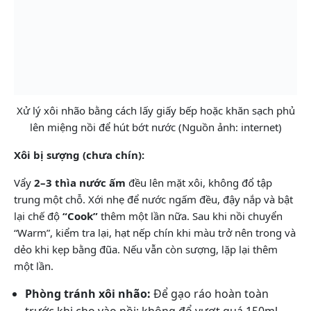
Xử lý xôi nhão bằng cách lấy giấy bếp hoặc khăn sạch phủ
lên miệng nồi để hút bớt nước (Nguồn ảnh: internet)
Xôi bị sượng (chưa chín):
Vẩy
2–3 thìa nước ấm
đều lên mặt xôi, không đổ tập
trung một chỗ. Xới nhẹ để nước ngấm đều, đậy nắp và bật
lại chế độ
“Cook”
thêm một lần nữa. Sau khi nồi chuyển
“Warm”, kiểm tra lại, hạt nếp chín khi màu trở nên trong và
dẻo khi kẹp bằng đũa. Nếu vẫn còn sượng, lặp lại thêm
một lần.
Phòng tránh xôi nhão:
Để gạo ráo hoàn toàn
trước khi cho vào nồi; không đổ vượt quá 150ml