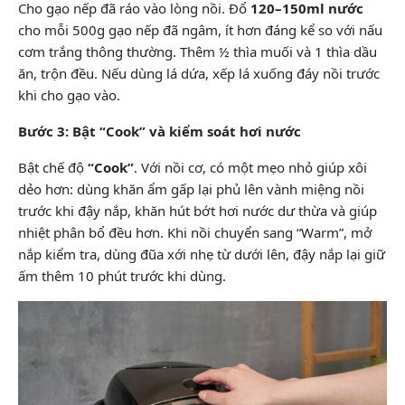
Cho gạo nếp đã ráo vào lòng nồi. Đổ
120–150ml nước
cho mỗi 500g gạo nếp đã ngâm, ít hơn đáng kể so với nấu
cơm trắng thông thường. Thêm ½ thìa muối và 1 thìa dầu
ăn, trộn đều. Nếu dùng lá dứa, xếp lá xuống đáy nồi trước
khi cho gạo vào.
Bước 3: Bật “Cook” và kiểm soát hơi nước
Bật chế độ
“Cook”
. Với nồi cơ, có một mẹo nhỏ giúp xôi
dẻo hơn: dùng khăn ẩm gấp lại phủ lên vành miệng nồi
trước khi đậy nắp, khăn hút bớt hơi nước dư thừa và giúp
nhiệt phân bổ đều hơn. Khi nồi chuyển sang “Warm”, mở
nắp kiểm tra, dùng đũa xới nhẹ từ dưới lên, đậy nắp lại giữ
ấm thêm 10 phút trước khi dùng.