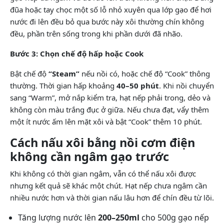
đũa hoặc tay chọc một số lỗ nhỏ xuyên qua lớp gạo để hơi
nước đi lên đều bỏ qua bước này xôi thường chín không
đều, phần trên sống trong khi phần dưới đã nhão.
Bước 3: Chọn chế độ hấp hoặc Cook
Bật chế độ
“Steam”
nếu nồi có, hoặc chế độ “Cook” thông
thường. Thời gian hấp khoảng
40–50 phút
. Khi nồi chuyển
sang “Warm”, mở nắp kiểm tra, hạt nếp phải trong, dẻo và
không còn màu trắng đục ở giữa. Nếu chưa đạt, vẩy thêm
một ít nước ấm lên mặt xôi và bật “Cook” thêm 10 phút.
Cách nấu xôi bằng nồi cơm điện
không cần ngâm gạo trước
Khi không có thời gian ngâm, vẫn có thể nấu xôi được
nhưng kết quả sẽ khác một chút. Hạt nếp chưa ngâm cần
nhiều nước hơn và thời gian nấu lâu hơn để chín đều từ lõi.
Tăng lượng nước lên
200–250ml
cho 500g gạo nếp