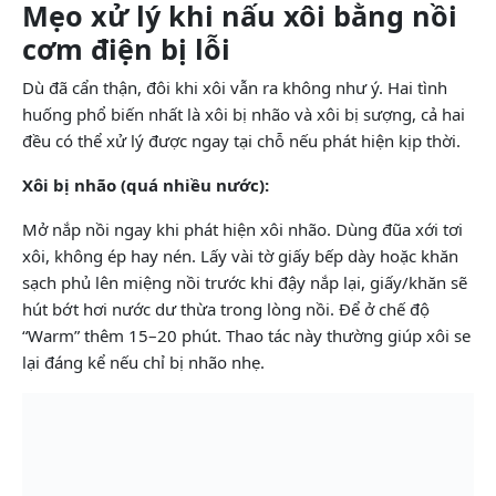
Mẹo xử lý khi nấu xôi bằng nồi
cơm điện bị lỗi
Dù đã cẩn thận, đôi khi xôi vẫn ra không như ý. Hai tình
huống phổ biến nhất là xôi bị nhão và xôi bị sượng, cả hai
đều có thể xử lý được ngay tại chỗ nếu phát hiện kịp thời.
Xôi bị nhão (quá nhiều nước):
Mở nắp nồi ngay khi phát hiện xôi nhão. Dùng đũa xới tơi
xôi, không ép hay nén. Lấy vài tờ giấy bếp dày hoặc khăn
sạch phủ lên miệng nồi trước khi đậy nắp lại, giấy/khăn sẽ
hút bớt hơi nước dư thừa trong lòng nồi. Để ở chế độ
“Warm” thêm 15–20 phút. Thao tác này thường giúp xôi se
lại đáng kể nếu chỉ bị nhão nhẹ.