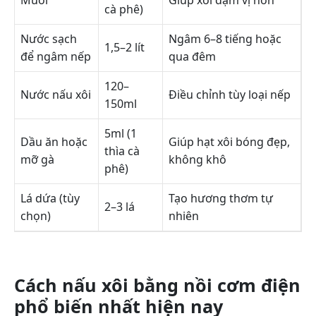
cà phê)
Nước sạch
Ngâm 6–8 tiếng hoặc
1,5–2 lít
để ngâm nếp
qua đêm
120–
Nước nấu xôi
Điều chỉnh tùy loại nếp
150ml
5ml (1
Dầu ăn hoặc
Giúp hạt xôi bóng đẹp,
thìa cà
mỡ gà
không khô
phê)
Lá dứa (tùy
Tạo hương thơm tự
2–3 lá
chọn)
nhiên
Cách nấu xôi bằng nồi cơm điện
phổ biến nhất hiện nay