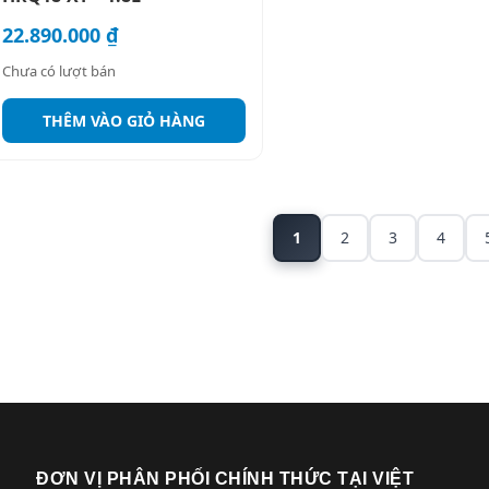
22.890.000
₫
Chưa có lượt bán
THÊM VÀO GIỎ HÀNG
1
2
3
4
ĐƠN VỊ PHÂN PHỐI CHÍNH THỨC TẠI VIỆT