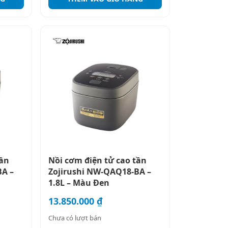
tần
Nồi cơm điện tử cao tần
BA –
Zojirushi NW-QAQ18-BA –
1.8L – Màu Đen
13.850.000
₫
Chưa có lượt bán