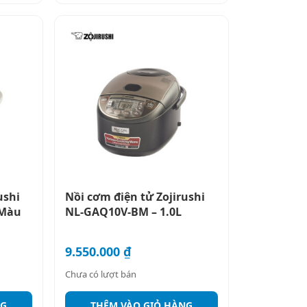
ushi
Nồi cơm điện tử Zojirushi
 Màu
NL-GAQ10V-BM – 1.0L
9.550.000
₫
Chưa có lượt bán
NG
THÊM VÀO GIỎ HÀNG