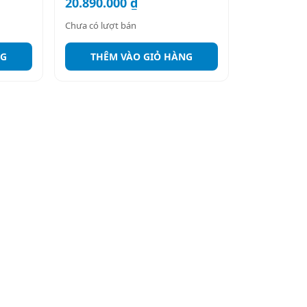
20.890.000
₫
hạng
5.00
Chưa có lượt bán
5 sao
NG
THÊM VÀO GIỎ HÀNG