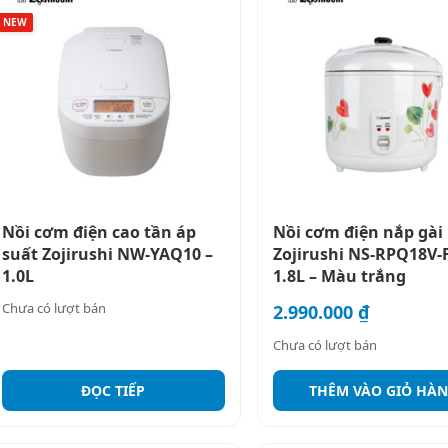
NEW
Nồi cơm điện cao tần áp
Nồi cơm điện nắp gài
suất Zojirushi NW-YAQ10 –
Zojirushi NS-RPQ18V-F
1.0L
1.8L – Màu trắng
Chưa có lượt bán
2.990.000
₫
Chưa có lượt bán
ĐỌC TIẾP
THÊM VÀO GIỎ HÀ