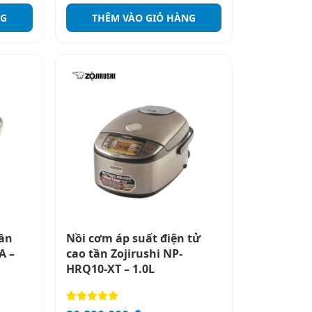
NG
THÊM VÀO GIỎ HÀNG
tần
Nồi cơm áp suất điện tử
A –
cao tần Zojirushi NP-
HRQ10-XT – 1.0L
Được xếp