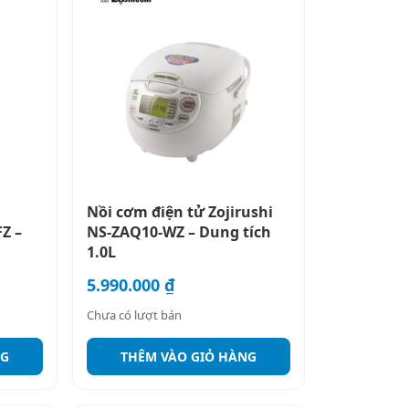
Nồi cơm điện tử Zojirushi
Z –
NS-ZAQ10-WZ – Dung tích
1.0L
5.990.000
₫
Chưa có lượt bán
NG
THÊM VÀO GIỎ HÀNG