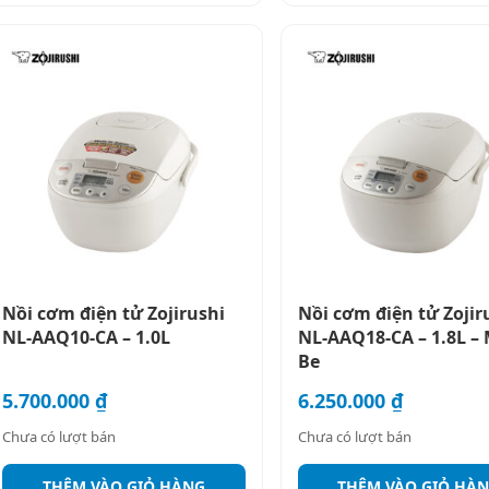
Nồi cơm điện tử Zojirushi
Nồi cơm điện tử Zojir
NL-AAQ10-CA – 1.0L
NL-AAQ18-CA – 1.8L –
Be
5.700.000
₫
6.250.000
₫
Chưa có lượt bán
Chưa có lượt bán
THÊM VÀO GIỎ HÀNG
THÊM VÀO GIỎ HÀ