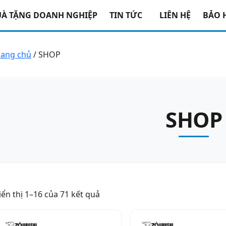
À TẶNG DOANH NGHIỆP
TIN TỨC
LIÊN HỆ
BẢO 
rang chủ
/ SHOP
SHOP
iển thị 1–16 của 71 kết quả